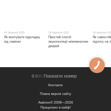
18 березня 2025
18 березня 2025
18 березня 20
Як монтувати підкладку
Простий спосіб
Як самостій
під ламінат
звукоізоляції міжкімнатних
підлогу на 
дверей
0
8
0
0
Показати номер
Контакти
Повна версія сайту
Аквілон© 2008—2026
Працюємо в кайф!