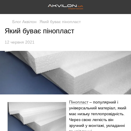
Блог Аквілон
Який буває пінопласт
Який буває пінопласт
12 червня 2021
Пінопласт
– популярний і
універсальний матеріал, який
має низьку теплопровідність.
Через свою легкість він
зручний у монтажі, укладанні