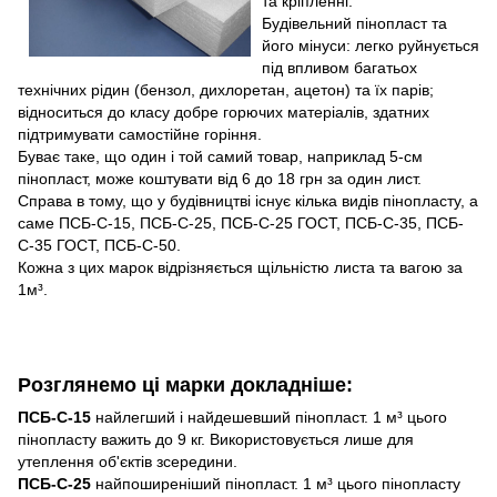
та кріпленні.
Будівельний пінопласт та
його мінуси: легко руйнується
під впливом багатьох
технічних рідин (бензол, дихлоретан, ацетон) та їх парів;
відноситься до класу добре горючих матеріалів, здатних
підтримувати самостійне горіння.
Буває таке, що один і той самий товар, наприклад 5-см
пінопласт, може коштувати від 6 до 18 грн за один лист.
Справа в тому, що у будівництві існує кілька видів пінопласту, а
саме ПСБ-С-15, ПСБ-С-25, ПСБ-С-25 ГОСТ, ПСБ-С-35, ПСБ-
С-35 ГОСТ, ПСБ-С-50.
Кожна з цих марок відрізняється щільністю листа та вагою за
1м³.
Розглянемо ці марки докладніше:
ПСБ-С-15
найлегший і найдешевший пінопласт. 1 м³ цього
пінопласту важить до 9 кг. Використовується лише для
утеплення об'єктів зсередини.
ПСБ-С-25
найпоширеніший пінопласт. 1 м³ цього пінопласту