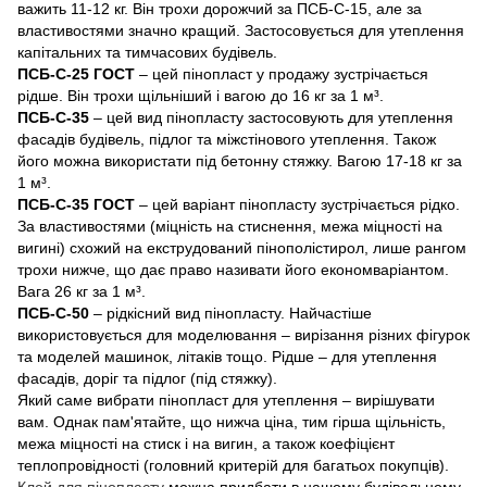
важить 11-12 кг. Він трохи дорожчий за ПСБ-С-15, але за
властивостями значно кращий. Застосовується для утеплення
капітальних та тимчасових будівель.
ПСБ-С-25 ГОСТ
– цей пінопласт у продажу зустрічається
рідше. Він трохи щільніший і вагою до 16 кг за 1 м³.
ПСБ-С-35
– цей вид пінопласту застосовують для утеплення
фасадів будівель, підлог та міжстінового утеплення. Також
його можна використати під бетонну стяжку. Вагою 17-18 кг за
1 м³.
ПСБ-С-35 ГОСТ
– цей варіант пінопласту зустрічається рідко.
За властивостями (міцність на стиснення, межа міцності на
вигині) схожий на екструдований пінополістирол, лише рангом
трохи нижче, що дає право називати його економваріантом.
Вага 26 кг за 1 м³.
ПСБ-С-50
– рідкісний вид пінопласту. Найчастіше
використовується для моделювання – вирізання різних фігурок
та моделей машинок, літаків тощо. Рідше – для утеплення
фасадів, доріг та підлог (під стяжку).
Який саме вибрати пінопласт для утеплення – вирішувати
вам. Однак пам'ятайте, що нижча ціна, тим гірша щільність,
межа міцності на стиск і на вигин, а також коефіцієнт
теплопровідності (головний критерій для багатьох покупців).
Клей для пінопласту
можна придбати в нашому будівельному