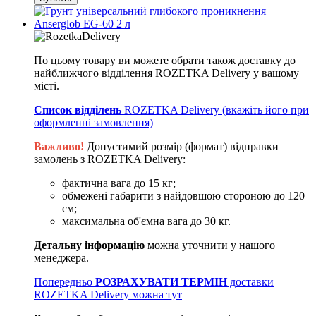
По цьому товару ви можете обрати також доставку до
найближчого відділення ROZETKA Delivery у вашому
місті.
Список відділень
ROZETKA Delivery (вкажіть його при
оформленні замовлення)
Важливо!
Допустимий розмір (формат) відправки
замолень з ROZETKA Delivery:
фактична вага до 15 кг;
обмежені габарити з найдовшою стороною до 120
см;
максимальна об'ємна вага до 30 кг.
Детальну інформацію
можна уточнити у нашого
менеджера.
Попередньо
РОЗРАХУВАТИ ТЕРМІН
доставки
ROZETKA Delivery можна тут