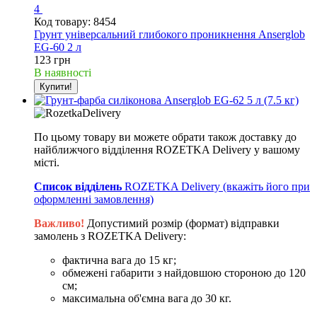
4
Код товару: 8454
Грунт універсальний глибокого проникнення Anserglob
EG-60 2 л
123 грн
В наявності
Купити!
По цьому товару ви можете обрати також доставку до
найближчого відділення ROZETKA Delivery у вашому
місті.
Список відділень
ROZETKA Delivery (вкажіть його при
оформленні замовлення)
Важливо!
Допустимий розмір (формат) відправки
замолень з ROZETKA Delivery:
фактична вага до 15 кг;
обмежені габарити з найдовшою стороною до 120
см;
максимальна об'ємна вага до 30 кг.