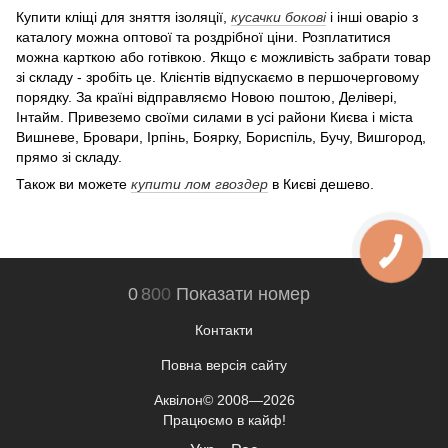
Купити кліщі для зняття ізоляції,
кусачки бокові
і інші оваріо з
каталогу можна оптової та роздрібної ціни. Розплатитися
можна карткою або готівкою. Якщо є можливість забрати товар
зі складу - зробіть це. Клієнтів відпускаємо в першочерговому
порядку. За країні відправляємо Новою поштою, Делівері,
Інтайм. Привеземо своїми силами в усі райони Києва і міста
Вишневе, Бровари, Ірпінь, Боярку, Бориспіль, Бучу, Вишгород,
прямо зі складу.
Також ви можете
купити лом гвоздер
в Києві дешево.
0
8
0
0
Показати номер
Контакти
Повна версія сайту
Аквілон© 2008—2026
Працюємо в кайф!