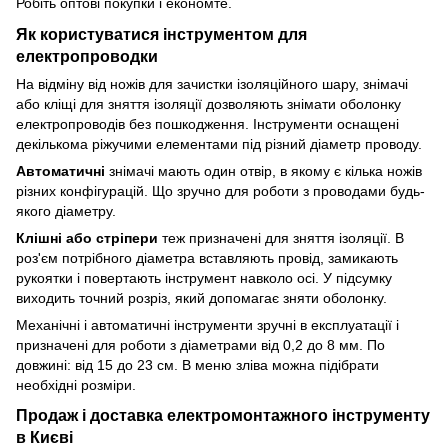
Робіть оптові покупки і економте.
Як користуватися інструментом для
електропроводки
На відміну від ножів для зачистки ізоляційного шару, знімачі
або кліщі для зняття ізоляції дозволяють знімати оболонку
електропроводів без пошкодження. Інструменти оснащені
декількома ріжучими елементами під різний діаметр проводу.
Автоматичні
знімачі мають один отвір, в якому є кілька ножів
різних конфігурацій. Що зручно для роботи з проводами будь-
якого діаметру.
Клішні або стріпери
теж призначені для зняття ізоляції. В
роз'єм потрібного діаметра вставляють провід, замикають
рукоятки і повертають інструмент навколо осі. У підсумку
виходить точний розріз, який допомагає зняти оболонку.
Механічні і автоматичні інструменти зручні в експлуатації і
призначені для роботи з діаметрами від 0,2 до 8 мм. По
довжині: від 15 до 23 см. В меню зліва можна підібрати
необхідні розміри.
Продаж і доставка електромонтажного інструменту
в Києві