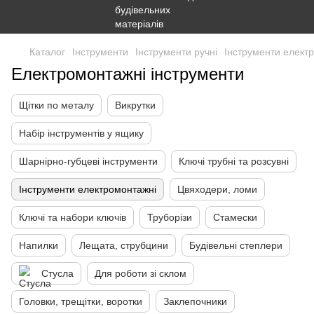
Каталог
Інструменти
Інструменти ручні
Інструменти елект
Електромонтажні інструменти
Щітки по металу
Викрутки
Набір інструментів у ящику
Шарнірно-губцеві інструменти
Ключі трубні та розсувні
Інструменти електромонтажні
Цвяходери, ломи
Ключі та набори ключів
Труборізи
Стамески
Напилки
Лещата, струбцини
Будівельні степлери
Стусла
Для роботи зі склом
Головки, трещітки, воротки
Заклепочники