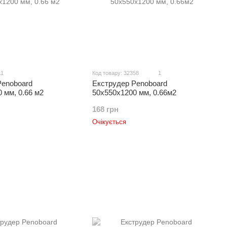
11
Код товару: 32358
1
Penoboard
Екструдер Penoboard
 мм, 0.66 м2
50х550х1200 мм, 0.66м2
168 грн
Очікується