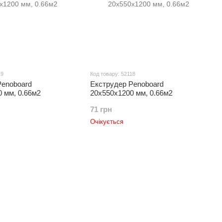
19
Код товару: 52118
Penoboard
Екструдер Penoboard
 мм, 0.66м2
20х550х1200 мм, 0.66м2
71 грн
Очікується