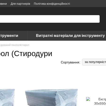
овини
Для партнерів
Політика конфіденційності
струменти
Витратні матеріали для інструменту
удований пінополістирол
рол (Стиродури
за популярніс
Сортування: