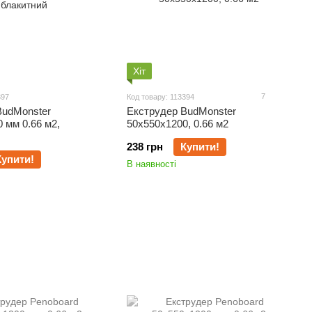
Хіт
7
397
Код товару: 113394
BudMonster
Екструдер BudMonster
 мм 0.66 м2,
50х550х1200, 0.66 м2
238 грн
Купити!
Купити!
В наявності