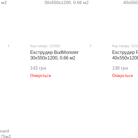
1
2
Код товару: 113392
Код товару: 521
Екструдер BudMonster
Екструдер 
30х550х1200, 0.66 м2
40х550х1200
143 грн
138 грн
Очікується
Очікується