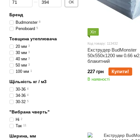
OK
Бренд
Budmonster
8
Penoboard
5
Хіт
Товщина утеплювача
Код товару: 113432
20 мм
3
Екструдер BudMonster
30 мм
3
50х550х1200 мм 0.66 м2
40 мм
3
блакитний
50 мм
3
227 грн
Купити!
100 мм
1
В наявності
Щільність кг / м3
30-36
4
34-36
4
30-32
5
"Вибрана чверть"
Ні
2
Так
11
Ширина, мм