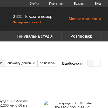
Порівняння
Укр
Рос
Бажання
Вхід
0
8
0
0
Показати номер
Моє замовлення
Передзвонити вам?
Тонувальна студія
Розпродаж
тю
спочатку дешевше
за назвою
Відображення: