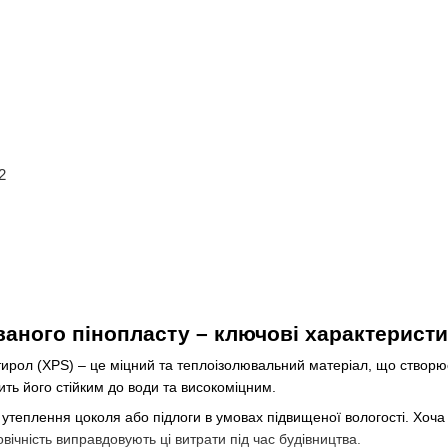
2
ваного пінопласту – ключові характерист
тирол (XPS) – це міцний та теплоізолювальний матеріал, що створю
ить його стійким до води та високоміцним.
утеплення цоколя або підлоги в умовах підвищеної вологості. Хоча 
говічність виправдовують ці витрати під час будівництва.