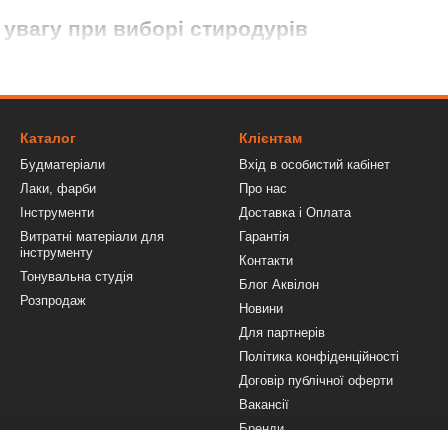
 увагу при виборі стиродурів
ваний пінополістирол, важливо вивчити його характеристики, які час
сть;
Каталог
Клієнтам
Будматеріали
Вхід в особистий кабінет
Лаки, фарби
Про нас
искання;
Інструменти
Доставка і Оплата
пературного використання (від -50 ⁰C до +75 ⁰C);
Витратні матеріали для
Гарантія
інструменту
Контакти
я шкідливих мікроорганізмів
Тонувальна студія
Блог Аквілон
ся відгуки майстрів та будівельників. Наприклад, популярність маю
Розпродаж
Новини
ься для монтажу полістиролу
Для партнерів
Політика конфіденційності
ваного пінополістиролу потрібні такі матеріали та інструменти:
Договір публічної оферти
нові
або
поліуретанова піна
.
Вакансії
складі якого відсутні органічні сполуки, такі як бензин, ефіри та ац
Бренди