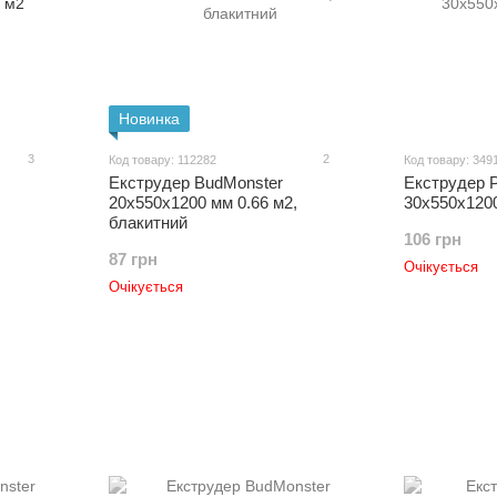
Новинка
3
2
Код товару: 112282
Код товару: 349
Екструдер BudMonster
Екструдер 
20х550х1200 мм 0.66 м2,
30х550х1200
блакитний
106 грн
87 грн
Очікується
Очікується