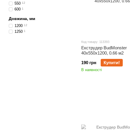
550
12
600
1
Довжина, мм
1200
12
1250
1
Код товару: 113393
Екструдер BudMonster
40х550х1200, 0.66 м2
190 грн
Купити!
В наявності