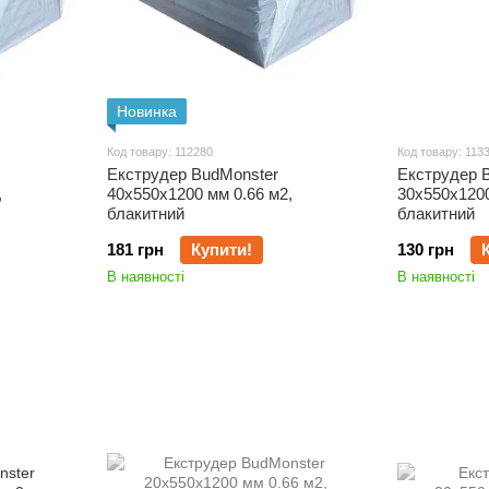
Новинка
Код товару: 112280
Код товару: 113
Екструдер BudMonster
Екструдер 
,
40х550х1200 мм 0.66 м2,
30х550х1200
блакитний
блакитний
181 грн
Купити!
130 грн
В наявності
В наявності