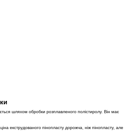
ики
ється шляхом обробки розплавленого полістиролу. Він має
ціна екструдованого пінопласту дорожча, ніж пінопласту, але