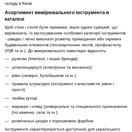
складу в Києві.
Асортимент вимірювального інструмента в
каталозі
Щоб стіни і стеля були прямими, мало одних сумішей, що
вирівнюють. Із застосуванням особливої ​​категорії інструментів
- швидко і легко виконати розмітку приміщення або окремих
будівельних елементів (гіпсокартонних листів, профнастилу,
OSB та ін.). До вимірювального інвентарю відносять:
рулетки (Intertool, і інших брендів);
штангенциркулі (електронні та механічні);
рівні (лазерні, бульбашкові та ін.);
правила штукатурні (інструмент з властивістю рівня і
прості);
лінійки кутові;
маркери і олівці (універсальні та спеціального призначення
(по каменю, скла та ін.);
розмічальні шнури з порошковою фарбою.
Інструменти характеризуються доступною для українського