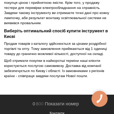
покупця ціною і прийнятною якістю. Крім того, у продажу
тестери для перевірки електрообладнання на справність.
Завдяки такому інструменту ви отримаєте точні дані про кожну
лампочку, аби результат монтажу освітлювальної системи не
виявився провальним.
Виберіть оптимальний спосіб купити інструмент в
Києві
Продаж товарів з каталогу здійснюється за цінами роздрібної
торгівлі та опту. Тому замовлення приймаються від 1 одиниці
товару до гранично можливої ​​кількості, доступної на складі.
Щоб отримати покупки в найкоротші терміни наші клієнти
користуються послугою самовивозу. Доставка від компанії
забезпечується по Києву і області. Із замовниками з регіонів
країни - співпраця завдяки послугам Нової пошти.
0
8
0
0
Показати номер
Контакти