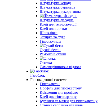
Штукатурка короїд
Штукатурка баранець
Штукатурка декоративна
Штукатурка фасадна
Клей для теплоізоляції
Клей для плитки
Шпаклівка
Затирка та фуга
Гідроізоляція
Сухий бетон
Ремонтна суміш
Стяжка
Самовирівнююча підлога
Газоблок
Гіпсокартонні системи
Гіпсокартон
Профіль для гіпсокартону
Кріплення для профілю
Клей для гіпсокартону
Кутники та маяки для гіпсокартону
Стрічка серпянка для швів