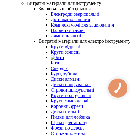
Витратні матеріали для інструменту
Зварювальне обладнання
Електроди зварювальні
Дріт зварювальний
Комплектуючі для зварювання
Пальники газові
Лампи паяльні
Витратні матеріали для електро інструменту
Круги відрізні
Круги зачисні
Біти
Свердла
Бури, зубила
Диски алмазні
Диски шліфувальні
Стрічки шліфувальні
Круги полірувальні
Круги самоклеючі
Коронки, фрези
Диски пильні
Пилки для лобзика
Щітки для металу
Фрези по дереву
Стрижні клейові