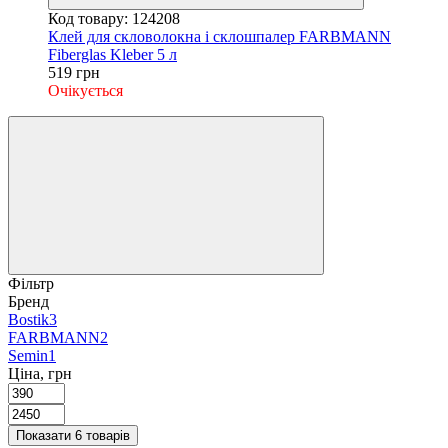
Код товару: 124208
Клей для скловолокна і склошпалер FARBMANN
Fiberglas Kleber 5 л
519 грн
Очікується
Фільтр
Бренд
Bostik
3
FARBMANN
2
Semin
1
Ціна, грн
Показати 6 товарів