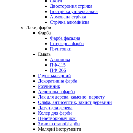
Скотч
Двостороння стрічка
Ізострічка універсальна
Армована стрічка
Стрічка алюмінієва
Лаки, фарби
Фарба
Фарба фасадна
Інтер'єрна фарба
Грунтовки
Емаль
Акрилова
ПФ-115
ПФ-266
Грунт малярний
Декоративна фарба
Розчинник
Аерозольна фарба
Лак для дерева, каменю, паркету
Оліфа, антисептик, захист деревини
Лазур для дерева
Колер для фарби
Перетворювач іржі
Змивка старої фарби
Малярні інструменти