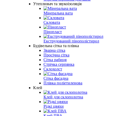
Утеплювач та звукоізоляція
Мінеральна вата
Скловата
Пінопласт
Екструдований пінополістирол
Будівельна сітка та плівка
Зварна сітка
Просічна сітка
Сітка рабиця
Стрічка серпянка
Склохолст
Сітка фасадна
Плівка поліетиленова
Клей
Клей для склополотна
Рідкі цвяхи
Клей ПВА