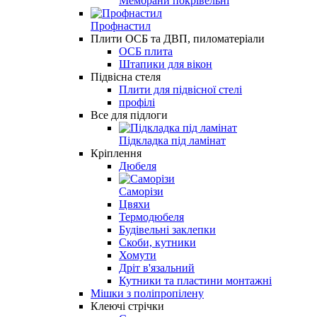
Мембрани покрівельні
Профнастил
Плити ОСБ та ДВП, пиломатеріали
ОСБ плита
Штапики для вікон
Підвісна стеля
Плити для підвісної стелі
профілі
Все для підлоги
Підкладка під ламінат
Кріплення
Дюбеля
Саморізи
Цвяхи
Термодюбеля
Будівельні заклепки
Скоби, кутники
Хомути
Дріт в'язальний
Кутники та пластини монтажні
Мішки з поліпропілену
Клеючі стрічки