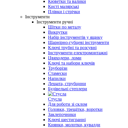
Кюветки та валики
Кисті малярські
Плівки і стрічки
Інструменти
Інструменти ручні
Щітки по металу
Викрутки
Набір інструментів у ящику
Шарнірно-губцеві інструменти
Ключі трубні та розсувні
Інструменти електромонтажні
Цвяходери, ломи
Ключі та набори ключів
Труборізи
Стамески
Напилки
Лещата, струбцини
Будівельні степлери
Стусла
Для роботи зі склом
Головки, трещітки, воротки
Заклепочники
Ключі шестигранні
Киянки, молотки, кувалди