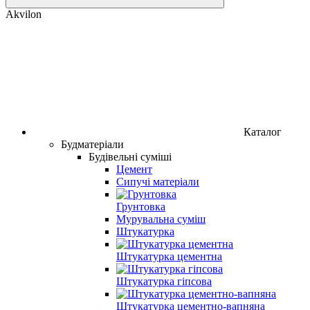
Akvilon
Каталог
Будматеріали
Будівельні суміші
Цемент
Сипучі матеріали
Грунтовка
Мурувальна суміш
Штукатурка
Штукатурка цементна
Штукатурка гіпсова
Штукатурка цементно-вапняна