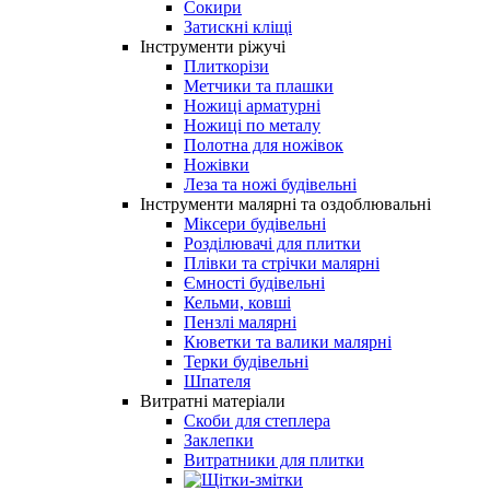
Сокири
Затискні кліщі
Інструменти ріжучі
Плиткорізи
Метчики та плашки
Ножиці арматурні
Ножиці по металу
Полотна для ножівок
Ножівки
Леза та ножі будівельні
Інструменти малярні та оздоблювальні
Міксери будівельні
Розділювачі для плитки
Плівки та стрічки малярні
Ємності будівельні
Кельми, ковші
Пензлі малярні
Кюветки та валики малярні
Терки будівельні
Шпателя
Витратні матеріали
Скоби для степлера
Заклепки
Витратники для плитки