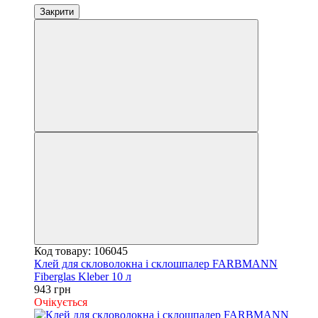
Закрити
Код товару: 106045
Клей для скловолокна і склошпалер FARBMANN
Fiberglas Kleber 10 л
943 грн
Очікується