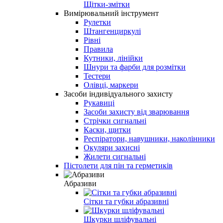
Щітки-змітки
Вимірювальний інструмент
Рулетки
Штангенциркулі
Рівні
Правила
Кутники, лінійки
Шнури та фарби для розмітки
Тестери
Олівці, маркери
Засоби індивідуального захисту
Рукавиці
Засоби захисту від зварювання
Стрічки сигнальні
Каски, щитки
Респіратори, навушники, наколінники
Окуляри захисні
Жилети сигнальні
Пістолети для пін та герметиків
Абразиви
Сітки та губки абразивні
Шкурки шліфувальні