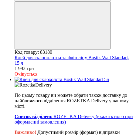
Код товару: 83180
Клей для склополотна та флізеліну Bostik Wall Standart,
15 л
1 992 грн
Очікується
По цьому товару ви можете обрати також доставку до
найближчого відділення ROZETKA Delivery у вашому
місті.
Список відділень
ROZETKA Delivery (вкажіть його при
оформленні замовлення)
Важливо!
Допустимий розмір (формат) відправки