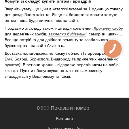
Хомути зі складу: купити оптом і вроздріб
Зверніть увагу, що ціни в каталозі вказані за 1 одиницю товару
для роздрібного клієнта. Якщо ви бажаєте замовити хомути
оптом - ціна буде нижчою, ніж на сайті.
Продаємо зі складу також інші види кріплення.
Кроквяну скобу
для дерев'яних зрубів,
заклепки будівельні
, саморізи, цвяхи...
Все що потрібно для дрібного ремонту та глобального
будівництва - на сайті Akvilon.ua.
Доставка налагоджена по Києву і області (в Броварах, Ірпені,
Бучі, Боярці, Борисполі, Вишгороді та прилеглих населених
пунктах). В регіони країни - відправка перевізником на вибір
клієнта. Пункти обслуговування клієнтів самовивозу
знаходяться у Вишневому та Києві.
0
8
0
0
Показати номер
Контакти
Повна версія сайту