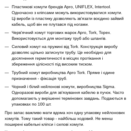
Пластикові хомути брендів Apro, UNIFLEX, Intertool.
Одночасно з кліпсами можуть використовуватися хомути.
Ці вироби із пластику дозволяють зв'язати воєдино зайвий
кабель, щоб він не плутався під ногами.
Черв'ячний хомут торгових марок Apro, Tork, Topex.
Використовується для монтажу труб або шлангів.
Силовий хомут на пружині від Tork. Конструкція виробу
дозволяє щільно затиснути трубу. Це необхідно для
досягнення герметичності в місцях протікання і
збереження цілісності під високим тиском.
Трубний хомут виробництва Apro Tork. Пряме і єдине
призначення - фіксація труб.
Чорний і білий нейлонові хомути, виробництва Sigma.
Одноразові вироби для зв'язування кабелю в пучок. Часто
допомагають у вирішенні термінових завдань. Подаються в
упаковках по 100 шт.
Про запас важливо мати вдома хоч одну упаковку нейлонових
хомутів. Тому такий товар - найбільш ходовий. Не менш
поширені кабельні кліпси і силові хомути.