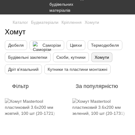
Каталог
Будматеріали
Кріплення
Хомути
Хомут
Дюбеля
Саморізи
Цвяхи
Термодюбеля
Будівельні заклепки
Скоби, кутники
Хомути
Дріт в'язальний
Кутники та пластини монтажні
Фільтр
За популярністю