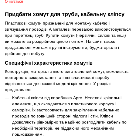
Очікується
Придбати хомут для труби, кабельну кліпсу
Пластикові хомути призначені для монтажу кабелю і
зв'язування проводів. А металеві переважно використовуються
при перетяжці труб. Купити хомути (черв'ячні, силові та інші)
ви можете за роздрібною ціною і оптом. На сайті також
представлені монтажні ручні інструменти, будматеріали і
дрібниці для побуту.
Специфічні характеристики хомутів
Конструкція, матеріал з якого виготовлений хомут, можливість
повторного використання та інші властивості виробу -
відрізняються для кожної моделі кріплення. У розділі
представлені:
Кабельні кліпси від виробника Apro. Невеликі кріпильні
елементи, що складаються з пластикового корпусу і
саморізи. Їх застосовують для закріплення кабельних
проводів по зовнішній стороні підлоги і стін. Кліпси
дозволяють рівномірно та надійно розподілити кабель по
необхідній території, не піддаючи його механічним
пошкодженням.