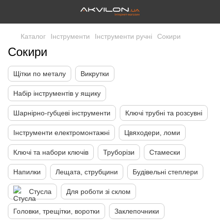
Каталог
Інструменти
Інструменти ручні
Сокири
Сокири
Щітки по металу
Викрутки
Набір інструментів у ящику
Шарнірно-губцеві інструменти
Ключі трубні та розсувні
Інструменти електромонтажні
Цвяходери, ломи
Ключі та набори ключів
Труборізи
Стамески
Напилки
Лещата, струбцини
Будівельні степлери
Стусла
Для роботи зі склом
Головки, трещітки, воротки
Заклепочники