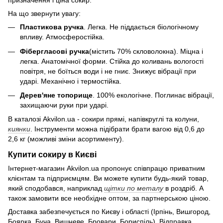
призначення і ціна сокир.
На що звернути увагу:
Пластикова ручка
. Легка. Не піддається біологічному
впливу. Атмосферостійка.
Фібергласові ручка
(містить 70% скловолокна). Міцна і
легка. Анатомічної форми. Стійка до коливань вологості
повітря, не боїться води і не гниє. Знижує вібрації при
ударі. Механічно і термостійка.
Дерев'яне топорище
. 100% екологічне. Поглинає вібрації,
захищаючи руки при ударі.
В каталозі Akvilon.ua - сокири прямі, напівкруглі та колуни,
киянки
. Інструменти можна підібрати брати вагою від 0,6 до
2,6 кг (можливі зміни асортименту).
Купити сокиру в Києві
Інтернет-магазин Akvilon.ua пропонує співпрацю приватним
клієнтам та підприємцям. Ви можете купити будь-який товар,
який сподобався, наприклад
щітки по металу
в роздріб. А
також замовити все необхідне оптом, за партнерською ціною.
Доставка забезпечується по Києву і області (Ірпінь, Вишгород,
Боярка, Буча, Вишневе, Бровари, Бориспіль). Відправка