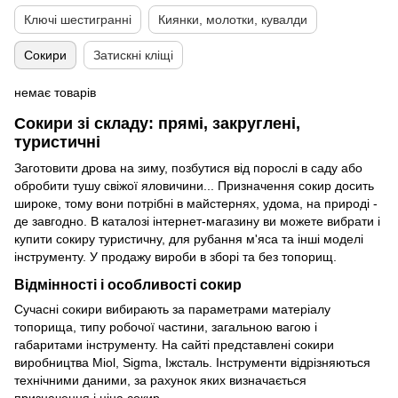
Ключі шестигранні
Киянки, молотки, кувалди
Сокири
Затискні кліщі
немає товарів
Сокири зі складу: прямі, закруглені,
туристичні
Заготовити дрова на зиму, позбутися від порослі в саду або
обробити тушу свіжої яловичини... Призначення сокир досить
широке, тому вони потрібні в майстернях, удома, на природі -
де завгодно. В каталозі інтернет-магазину ви можете вибрати і
купити сокиру туристичну, для рубання м'яса та інші моделі
інструменту. У продажу вироби в зборі та без топорищ.
Відмінності і особливості сокир
Сучасні сокири вибирають за параметрами матеріалу
топорища, типу робочої частини, загальною вагою і
габаритами інструменту. На сайті представлені сокири
виробництва Miol, Sigma, Іжсталь. Інструменти відрізняються
технічними даними, за рахунок яких визначається