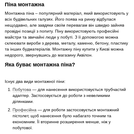
Піна монтажна
Монтажна піна – популярний матеріал, який використовують у
всіх будівельних галузях. Його поява на ринку відбулася
нещодавно, але завдяки своїм перевагам він швидко зайняв
провідні позиції з попиту. Піну використовують професійні
майстри та звичайні люди у побуті. З її допомогою можна
склеювати вироби з дерева, металу, каменю, бетону, пластику
та інших будматеріалів. Монтажну піну купити у Києві можна
недорого, звернувшись до магазину Аквілон.
Яка буває монтажна піна?
Існує два види монтажної піни:
Побутова
— для нанесення використовується трубчастий
адаптер. Застосовується до роботи з невеликими
ділянками.
Професійна
— для роботи застосовується монтажний
пістолет, щоб нанесення було набагато точним та
економним. Її вторинне розширення менше, ніж у
побутової.