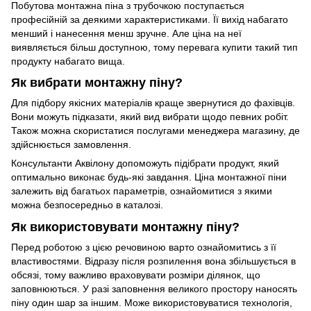
Побутова монтажна піна з трубочкою поступається
професійній за деякими характеристиками. Її вихід набагато
менший і нанесення менш зручне. Але ціна на неї
виявляється більш доступною, тому перевага купити такий тип
продукту набагато вища.
Як вибрати монтажну піну?
Для підбору якісних матеріалів краще звернутися до фахівців.
Вони можуть підказати, який вид вибрати щодо певних робіт.
Також можна скористатися послугами менеджера магазину, де
здійснюється замовлення.
Консультанти Аквілону допоможуть підібрати продукт, який
оптимально виконає будь-які завдання. Ціна монтажної піни
залежить від багатьох параметрів, ознайомитися з якими
можна безпосередньо в каталозі.
Як використовувати монтажну піну?
Перед роботою з цією речовиною варто ознайомитись з її
властивостями. Відразу після розпилення вона збільшується в
обсязі, тому важливо враховувати розміри ділянок, що
заповнюються. У разі заповнення великого простору наносять
піну один шар за іншим. Може використовуватися технологія,