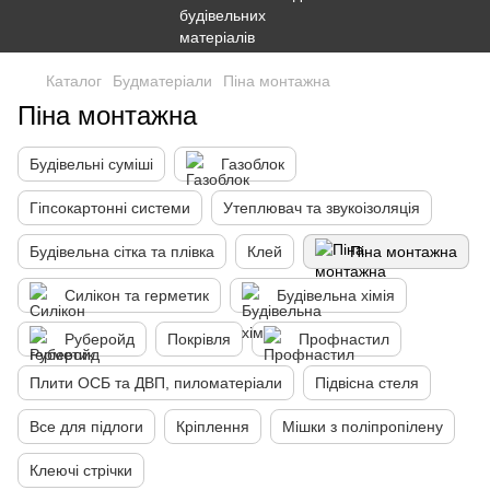
Каталог
Будматеріали
Піна монтажна
Піна монтажна
Будівельні суміші
Газоблок
Гіпсокартонні системи
Утеплювач та звукоізоляція
Будівельна сітка та плівка
Клей
Піна монтажна
Силікон та герметик
Будівельна хімія
Руберойд
Покрівля
Профнастил
Плити ОСБ та ДВП, пиломатеріали
Підвісна стеля
Все для підлоги
Кріплення
Мішки з поліпропілену
Клеючі стрічки