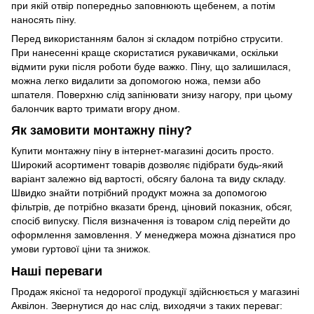
при якій отвір попередньо заповнюють щебенем, а потім
наносять піну.
Перед використанням балон зі складом потрібно струсити.
При нанесенні краще скористатися рукавичками, оскільки
відмити руки після роботи буде важко. Піну, що залишилася,
можна легко видалити за допомогою ножа, пемзи або
шпателя. Поверхню слід запінювати знизу нагору, при цьому
балончик варто тримати вгору дном.
Як замовити монтажну піну?
Купити монтажну піну в інтернет-магазині досить просто.
Широкий асортимент товарів дозволяє підібрати будь-який
варіант залежно від вартості, обсягу балона та виду складу.
Швидко знайти потрібний продукт можна за допомогою
фільтрів, де потрібно вказати бренд, ціновий показник, обсяг,
спосіб випуску. Після визначення із товаром слід перейти до
оформлення замовлення. У менеджера можна дізнатися про
умови гуртової ціни та знижок.
Наші переваги
Продаж якісної та недорогої продукції здійснюється у магазині
Аквілон. Звернутися до нас слід, виходячи з таких переваг: