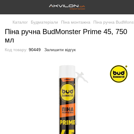
Каталог
Будматеріали
Піна монтажна
Піна ручна BudMonst
Піна ручна BudMonster Prime 45, 750
мл
Код товару:
90449
Залишити відгук