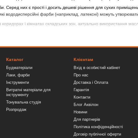
Серед них є прості і досить дешеві рішення для сухих приміщень, та і
кі вододисперсійні фарби (наприклад, латексні) можуть утворюва
коридорах і кімнатах складських зон, актуально використання масл
и цінами - від найбільш доступних і недорогих до високоякісних но
мів і тп.). Залишається лише зробити найбільш відповідний вибір.
Каталог
Клієнтам
нку будівельних матеріалів група фарб. Їх основною відмінністю є н
Будматеріали
Вхід в особистий кабінет
 нанесенні фарби на поверхню після випаровування води утворюють ці
Лаки, фарби
Про нас
Інструменти
Доставка і Оплата
них фарб є тип сполучного речовини. Відповідно до цього розрізня
Витратні матеріали для
Гарантія
інструменту
Контакти
тримують впливу вологи, тому підходять лише для сухих приміщень.
Тонувальна студія
Блог Аквілон
сплуатацію у вологому середовищі, але під впливом світла швидко жо
Розпродаж
Новини
Для партнерів
ульсійних фарб. Містять в складі акрилові смоли, завдяки яким м
Політика конфіденційності
відної гідроізоляції.
Договір публічної оферти