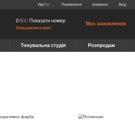
Порівняння
Укр
Рос
Бажання
Вхід
0
8
0
0
Показати номер
Моє замовлення
Передзвонити вам?
Тонувальна студія
Розпродаж