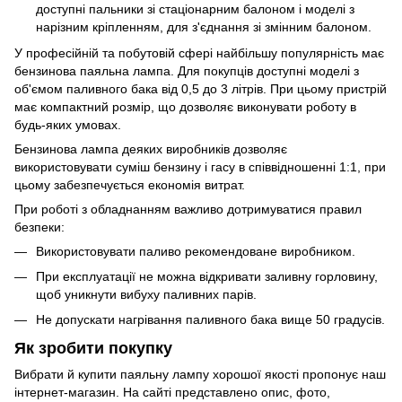
доступні пальники зі стаціонарним балоном і моделі з
нарізним кріпленням, для з'єднання зі змінним балоном.
У професійній та побутовій сфері найбільшу популярність має
бензинова паяльна лампа. Для покупців доступні моделі з
об'ємом паливного бака від 0,5 до 3 літрів. При цьому пристрій
має компактний розмір, що дозволяє виконувати роботу в
будь-яких умовах.
Бензинова лампа деяких виробників дозволяє
використовувати суміш бензину і гасу в співвідношенні 1:1, при
цьому забезпечується економія витрат.
При роботі з обладнанням важливо дотримуватися правил
безпеки:
Використовувати паливо рекомендоване виробником.
При експлуатації не можна відкривати заливну горловину,
щоб уникнути вибуху паливних парів.
Не допускати нагрівання паливного бака вище 50 градусів.
Як зробити покупку
Вибрати й купити паяльну лампу хорошої якості пропонує наш
інтернет-магазин. На сайті представлено опис, фото,