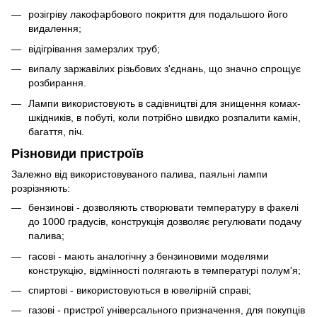
розігріву лакофарбового покриття для подальшого його
видалення;
відігрівання замерзлих труб;
випалу заржавілих різьбових з'єднань, що значно спрощує
розбирання.
Лампи використовують в садівництві для знищення комах-
шкідників, в побуті, коли потрібно швидко розпалити камін,
багаття, піч.
Різновиди пристроїв
Залежно від використовуваного палива, паяльні лампи
розрізняють:
бензинові - дозволяють створювати температуру в факелі
до 1000 градусів, конструкція дозволяє регулювати подачу
палива;
гасові - мають аналогічну з бензиновими моделями
конструкцію, відмінності полягають в температурі полум'я;
спиртові - використовуються в ювелірній справі;
газові - пристрої універсального призначення, для покупців