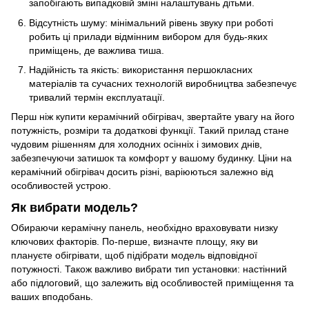
запобігають випадковій зміні налаштувань дітьми.
Відсутність шуму: мінімальний рівень звуку при роботі
робить ці прилади відмінним вибором для будь-яких
приміщень, де важлива тиша.
Надійність та якість: використання першокласних
матеріалів та сучасних технологій виробництва забезпечує
тривалий термін експлуатації.
Перш ніж купити керамічний обігрівач, звертайте увагу на його
потужність, розміри та додаткові функції. Такий прилад стане
чудовим рішенням для холодних осінніх і зимових днів,
забезпечуючи затишок та комфорт у вашому будинку. Ціни на
керамічний обігрівач досить різні, варіюються залежно від
особливостей устрою.
Як вибрати модель?
Обираючи керамічну панель, необхідно враховувати низку
ключових факторів. По-перше, визначте площу, яку ви
плануєте обігрівати, щоб підібрати модель відповідної
потужності. Також важливо вибрати тип установки: настінний
або підлоговий, що залежить від особливостей приміщення та
ваших вподобань.