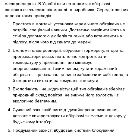
електроенергію. В Україні ціни на керамічні обігрівачі
варіюються залежно від моделі та виробника. Серед головних
переваг таких приладів:
Простота в монтажі: установки керамічного обігрівача не
потрібні спеціальні навички. Достатньо закріпити його на
стіні за допомогою дюбелів та гачків або встановити на
підлогу, після чого під'єднати до мережі.
Економія електроенергії: вбудовані терморегулятори та
програматори дозволяють точно контролювати
температуру у приміщенні, що мінімізує
енергоспоживання. Таким чином, купити керамічний
обігрівач — це означає не лише забезпечити собі тепло, а
й скоротити витрати на комунальні послуги.
Екологічність і нешкідливість: цей тип обігрівачів зберігає
природний склад повітря, не знижує його вологість і є
екологічно безпечним.
Сучасний зовнішній вигляд: дизайнерське виконання
дозволяє використовувати обігрівачі як елемент декору у
будь-якому інтер'єрі.
Продуманий захист: вбудовані системи блокування