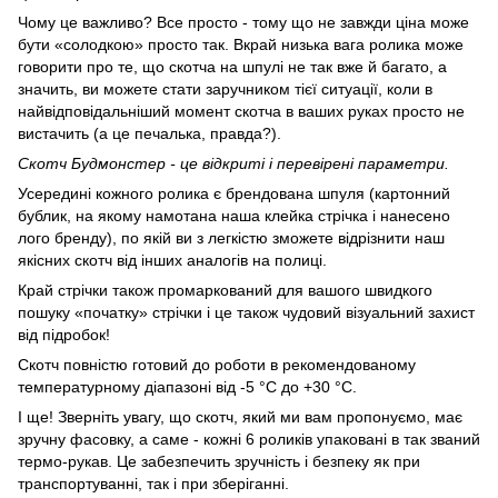
Чому це важливо? Все просто - тому що не завжди ціна може
бути «солодкою» просто так. Вкрай низька вага ролика може
говорити про те, що скотча на шпулі не так вже й багато, а
значить, ви можете стати заручником тієї ситуації, коли в
найвідповідальніший момент скотча в ваших руках просто не
вистачить (а це печалька, правда?).
Скотч Будмонстер - це відкриті і перевірені параметри.
Усередині кожного ролика є брендована шпуля (картонний
бублик, на якому намотана наша клейка стрічка і нанесено
лого бренду), по якій ви з легкістю зможете відрізнити наш
якісних скотч від інших аналогів на полиці.
Край стрічки також промаркований для вашого швидкого
пошуку «початку» стрічки і це також чудовий візуальний захист
від підробок!
Скотч повністю готовий до роботи в рекомендованому
температурному діапазоні від -5 °С до +30 °С.
І ще! Зверніть увагу, що скотч, який ми вам пропонуємо, має
зручну фасовку, а саме - кожні 6 роликів упаковані в так званий
термо-рукав. Це забезпечить зручність і безпеку як при
транспортуванні, так і при зберіганні.