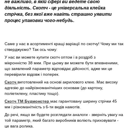
не важливо, в якій сфері ви ведете свою
діяльність. Скотч - це універсальна клейка
стрічка, без якої вже навіть страшно уявити
процес упаковки чого-небудь.
Саме у нас в асортименті кращі варіації по скотчу! Чому ми так
стверджуємо? Так ось чому:
У нас ви можете купити скотч оптом і в роздріб з
мікронністю 38 мкм. При цьому ви можете бути впевненими,
що заявлений параметр відповідає дійсності, адже ми це
перевірили вздовж і поперек.
Скотч
виготовлений на основі акрилового клею. Має високу
адгезію до найрізноманітніших основам (до картону,
поліетилену, пластику тощо).
Скотч ТМ Будмонстер
має гарантовану ширину стрічки 45
мм і різноманітність з 6-ти видів намотів.
До речі, якщо ви будете розглядати аналоги - зверніть увагу на
той параметр, який багато виробників воліють приховувати -
це вага ролика.