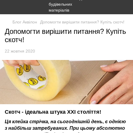
Блог Аквілон
Допомогти вирішити питання? Купіть скотч!
Допомогти вирішити питання? Купіть
скотч!
22 жовтня 2020
Скотч - ідеальна штука ХХІ століття!
Ця клейка стрічка, на сьогоднішній день, є однією
з найбільш затребуваних. При цьому абсолютно