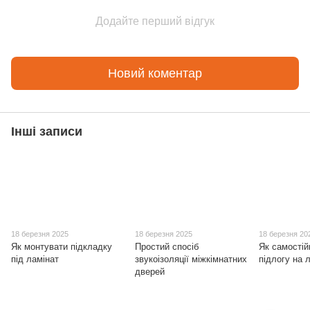
Додайте перший відгук
Новий коментар
Інші записи
18 березня 2025
18 березня 2025
18 березня 20
Як монтувати підкладку
Простий спосіб
Як самостій
під ламінат
звукоізоляції міжкімнатних
підлогу на 
дверей