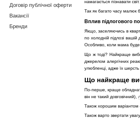
намагається пізнавати сві
Договір публічної оферти
Так як багато часу малюк б
Вакансії
Вплив підлогового по
Бренди
Якщо, заселяючись в кварт
по холодній підлозі вашій
Особливо, коли мама буде 
Що ж тоді? Найкраще виби
джерелом алергічних реакц
улюбленці, адже їх шерсть
Що найкраще виб
По-перше, краще обладнати
він не такий довговічний),
Також хорошим варіантом ст
Також варто звертати увагу 