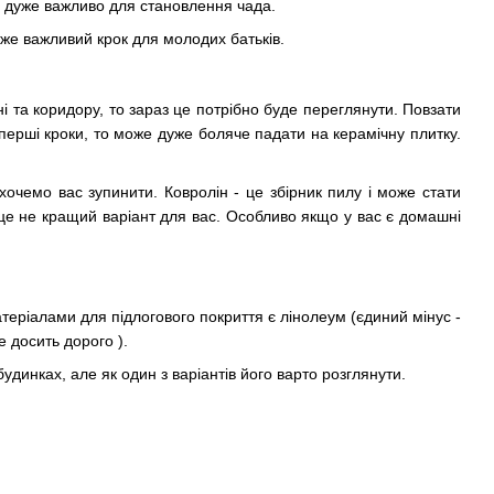
е дуже важливо для становлення чада.
уже важливий крок для молодих батьків.
і та коридору, то зараз це потрібно буде переглянути. Повзати
 перші кроки, то може дуже боляче падати на керамічну плитку.
очемо вас зупинити. Ковролін - це збірник пилу і може стати
- це не кращий варіант для вас. Особливо якщо у вас є домашні
еріалами для підлогового покриття є лінолеум (єдиний мінус -
ле досить дорого ).
будинках, але як один з варіантів його варто розглянути.