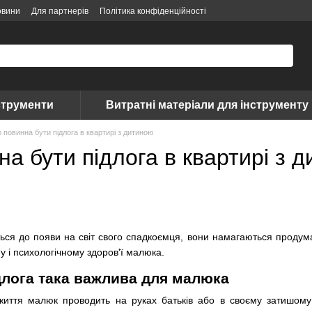
овини
Для партнерів
Політика конфіденційності
струменти
Витратні матеріали для інструменту
 повинна бути підлога в квартирі з дитиною
а бути підлога в квартирі з 
ться до появи на світ свого спадкоємця, вони намагаються проду
у і психологічному здоров'ї малюка.
лога така важлива для малюка
, життя малюк проводить на руках батьків або в своєму затишому