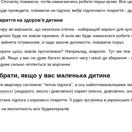
т. Спочатку повзаючи, потім намагаючись робити перші кроки. Все ц
уде проводити, повзаючи на підлозі, вибір підлогового покриття - д
криття на здоров'я дитини
иру ви вирішили, що кахельна плитка - найкращий варіант для кухн
 дитині буде не зовсім приємно. А коли він буде намагатися робити
зайнята готуванням, а чадо захоче допомогти, повзаючи поруч.
рати щось зовсім протилежне? Наприклад, ковролін. Тут ми теж х
ій. Якщо у вас не дуже багато вільного часу і манії до збирання 
 дуже сильно чіпляється за ворсинки.
рати, якщо у вас маленька дитина
 квартиру системою "тепла підлога", а ось найоптимальнішими мат
ламінат
(недорого, якісно і довговічно) паркет (якісно, ​​довговічно, а
ане підлога з коркового покриття. Її рідко зустрінеш в українських 
на екологічність всіх будматеріалів.