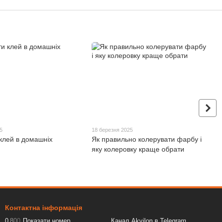
5
18 березня 2025
 клей в домашніх
Як правильно колерувати фарбу і
яку колеровку краще обрати
Контактна інформація
0
8
0
0
Показати номер
Канал Akvilon в Telegram