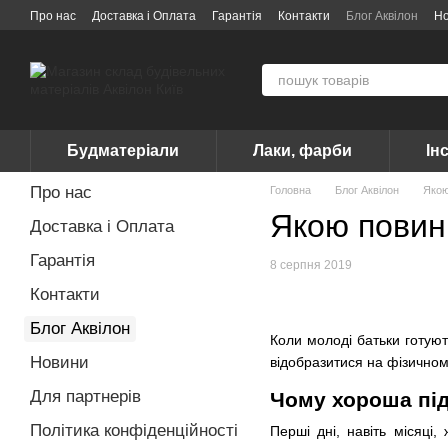
Перейти до основного контенту
Про нас
Доставка і Оплата
Гарантія
Контакти
Блог Аквілон
Н
Договір публічної оферти
Вакансії
Бренди
Будматеріали
Лаки, фарби
Ін
Про нас
Головна
Блог Аквілон
Якою
Якою повинн
Доставка і Оплата
Гарантія
8 серпня 2019
Контакти
Блог Аквілон
Коли молоді батьки готую
Новини
відобразитися на фізичном
Для партнерів
Чому хороша під
Політика конфіденційності
Перші дні, навіть місяці