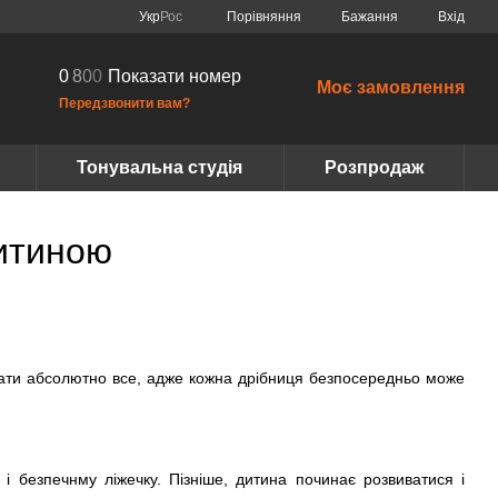
Порівняння
Укр
Рос
Бажання
Вхід
0
8
0
0
Показати номер
Моє замовлення
Передзвонити вам?
Тонувальна студія
Розпродаж
дитиною
мати абсолютно все, адже кожна дрібниця безпосередньо може
 і безпечнму ліжечку. Пізніше, дитина починає розвиватися і