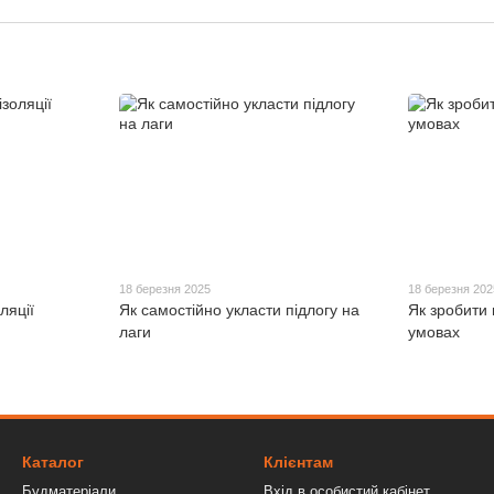
18 березня 2025
18 березня 202
ляції
Як самостійно укласти підлогу на
Як зробити
лаги
умовах
Каталог
Клієнтам
Будматеріали
Вхід в особистий кабінет