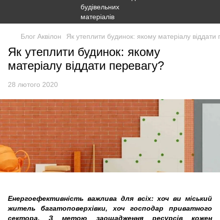
Блог Аквілон
Як утеплити будинок: якому матеріалу віддати
Як утеплити будинок: якому
матеріалу віддати перевагу?
28 лютого 2020
Енергоефективність важлива для всіх: хоч ви міський
житель багатоповерхівки, хоч господар приватного
сектора. З метою заощадження ресурсів кожен