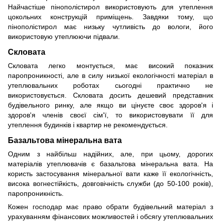
Найчастіше пінополістирол використовують для утеплення
цокольних конструкцій приміщень. Завдяки тому, що
пінополістирол має низьку чутливість до вологи, його
використовую утеплюючи підвали.
Скловата
Скловата легко монтується, має високий показник
паропроникності, але в силу низької екологічності матеріал в
утеплювальних роботах сьогодні практично не
використовується. Скловата досить дешевий представник
будівельного ринку, але якщо ви цінуєте своє здоров'я і
здоров'я членів своєї сім'ї, то використовувати її для
утеплення будинків і квартир не рекомендується.
Базальтова мінеральна вата
Одним з найбільш надійних, але, при цьому, дорогих
матеріалів утеплювачів є базальтова мінеральна вата. На
користь застосування мінеральної вати каже її екологічність,
висока вогнестійкість, довговічність служби (до 50-100 років),
паропроникність.
Кожен господар має право обрати будівельний матеріал з
урахуванням фінансових можливостей і обсягу утеплювальних