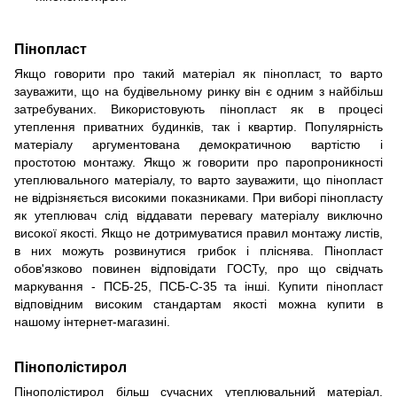
Пінопласт
Якщо говорити про такий матеріал як пінопласт, то варто
зауважити, що на будівельному ринку він є одним з найбільш
затребуваних. Використовують пінопласт як в процесі
утеплення приватних будинків, так і квартир. Популярність
матеріалу аргументована демократичною вартістю і
простотою монтажу. Якщо ж говорити про паропроникності
утеплювального матеріалу, то варто зауважити, що пінопласт
не відрізняється високими показниками. При виборі пінопласту
як утеплювач слід віддавати перевагу матеріалу виключно
високої якості. Якщо не дотримуватися правил монтажу листів,
в них можуть розвинутися грибок і пліснява. Пінопласт
обов'язково повинен відповідати ГОСТу, про що свідчать
маркування - ПСБ-25, ПСБ-С-35 та інші. Купити пінопласт
відповідним високим стандартам якості можна купити в
нашому інтернет-магазині.
Пінополістирол
Пінополістирол більш сучасних утеплювальний матеріал.