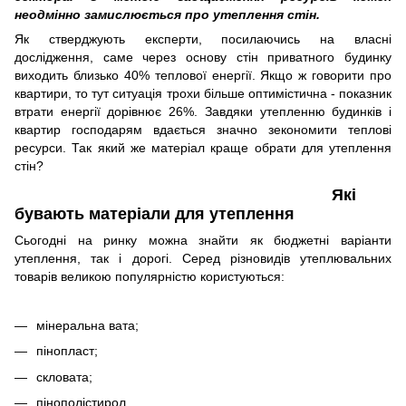
неодмінно замислюється про утеплення стін.
Як стверджують експерти, посилаючись на власні
дослідження, саме через основу стін приватного будинку
виходить близько 40% теплової енергії. Якщо ж говорити про
квартири, то тут ситуація трохи більше оптимістична - показник
втрати енергії дорівнює 26%. Завдяки утепленню будинків і
квартир господарям вдається значно зекономити теплові
ресурси. Так який же матеріал краще обрати для утеплення
стін?
Які
бувають матеріали для утеплення
Сьогодні на ринку можна знайти як бюджетні варіанти
утеплення, так і дорогі. Серед різновидів утеплювальних
товарів великою популярністю користуються:
мінеральна вата;
пінопласт;
скловата;
пінополістирол.