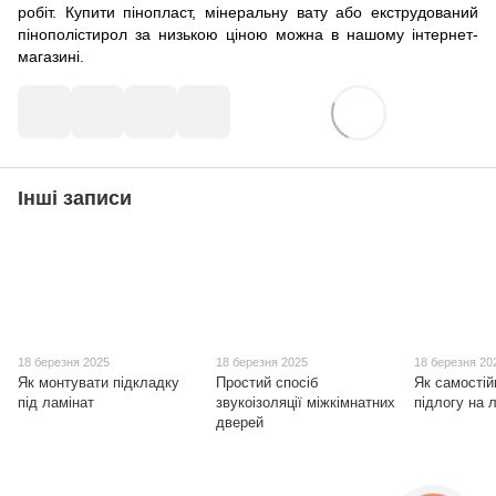
робіт. Купити пінопласт, мінеральну вату або екструдований
пінополістирол за низькою ціною можна в нашому інтернет-
магазині.
Інші записи
18 березня 2025
18 березня 2025
18 березня 20
Як монтувати підкладку
Простий спосіб
Як самостій
під ламінат
звукоізоляції міжкімнатних
підлогу на 
дверей