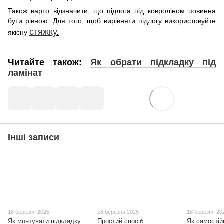
Також варто відзначити, що підлога під ковроліном повинна
бути рівною. Для того, щоб вирівняти підлогу використовуйте
стяжку
.
якісну
Читайте також:
Як обрати підкладку під
ламінат
Інші записи
18 березня 2025
18 березня 2025
18 березня 20
Як монтувати підкладку
Простий спосіб
Як самостій