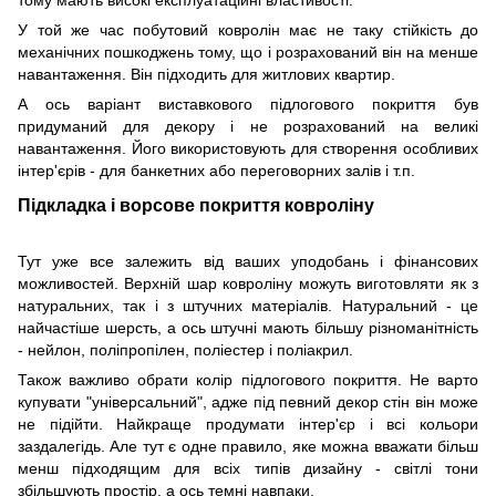
тому мають високі експлуатаційні властивості.
У той же час побутовий ковролін має не таку стійкість до
механічних пошкоджень тому, що і розрахований він на менше
навантаження. Він підходить для житлових квартир.
А ось варіант виставкового підлогового покриття був
придуманий для декору і не розрахований на великі
навантаження. Його використовують для створення особливих
інтер'єрів - для банкетних або переговорних залів і т.п.
Підкладка і ворсове покриття ковроліну
Тут уже все залежить від ваших уподобань і фінансових
можливостей. Верхній шар ковроліну можуть виготовляти як з
натуральних, так і з штучних матеріалів. Натуральний - це
найчастіше шерсть, а ось штучні мають більшу різноманітність
- нейлон, поліпропілен, поліестер і поліакрил.
Також важливо обрати колір підлогового покриття. Не варто
купувати "універсальний", адже під певний декор стін він може
не підійти. Найкраще продумати інтер'єр і всі кольори
заздалегідь. Але тут є одне правило, яке можна вважати більш
менш підходящим для всіх типів дизайну - світлі тони
збільшують простір, а ось темні навпаки.