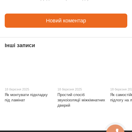
Новий коментар
Інші записи
18 березня 2025
18 березня 2025
18 березня 20
Як монтувати підкладку
Простий спосіб
Як самостій
під ламінат
звукоізоляції міжкімнатних
підлогу на 
дверей