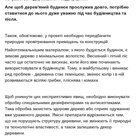
Але щоб дерев'яний будинок прослужив довго, потрібно
ставитися до нього дуже уважно під час будівництва та
після.
Також, обов'язково, у проекті необхідно передбачити
природне провітрювання приміщень та конструкцій.
Найоптимальнішим матеріалом, з якого будується будинок, є
зимове дерево з мінімальною вологістю. Весняний і літній ліс
часто ще остаточно не висихає, коли його вже починають
використовувати в будівництві. Тому, в майбутньому і виникає
ряд проблем - деревина стає темнішою, змінює колір і в ній
розвиваються всілякі грибки, пліснява і комахи.
Щоб уникнути цих несприятливих явищ, необхідно виконувати
обробку спеціальними дезінфекторами та антисептиками.
Така обробка захистить здорове дерево або сприяє одужанню
вже ураженого дерева. Якісні препарати відрізняються тим,
що не порушують структуру деревини, не змінюють її природні
та технологічні властивості, а також залишають декор
деревини.