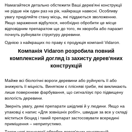
Намагайтеся детально обстежити Ваші дерев'яні конструкції
не рідше ніж один раз на рік, найкраще навесні. Особливу
увагу приділяйте стану місць, які піддаються зволоженню.
Якщо зараження відбулося, необхідно обробити це місце
відповідним препаратом ще до того, як хвороба або паразит
почнуть руйнувати структуру деревини.
Однією з найкращих по праву є продукція компанії Vidaron.
Компанія Vidaron розробила повний
комплексний догляд із захисту дерев'яних
конструкцій
Майже всі біологічні вороги деревини або руйнують її або
знижують її міцність. Винятком є ​​плісняві гриби, які викликають
лише поверхневе фарбування, що сигналізує про підвищену
вологість деревини.
Зверніть увагу, деякі препарати шкідливі й у людини. Якщо на
упаковці є напис «Для зовнішніх робіт», швидше за все у складі
міститься біоцид і такий препарат застосовувати всередині
приміщення – неприпустимо.
Також нові технології обробки дерев'яних конструкцій