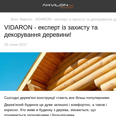
Блог Аквілон
VIDARON - експерт із захисту та декорування 
VIDARON - експерт із захисту та
декорування деревини!
25 січня 2017
Сьогодні дерев'яні конструкції стають все більш популярними.
Дерев'яний будинок це дуже затишно і комфортно, а також і
корисно. Хто живе в будинку з дерева, зізнаються, що
почуваються здоровішими і бадьорішими.