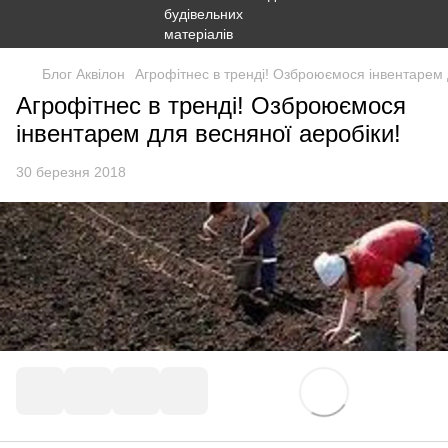
Блог Аквілон
Агрофітнес в тренді! Озброюємося інвентарем 
Агрофітнес в тренді! Озброюємося
інвентарем для весняної аеробіки!
30 березня 2018