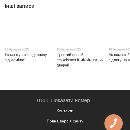
Інші записи
18 березня 2025
18 березня 2025
18 березня 20
Як монтувати підкладку
Простий спосіб
Як самостій
під ламінат
звукоізоляції міжкімнатних
підлогу на 
дверей
0
8
0
0
Показати номер
Контакти
Повна версія сайту