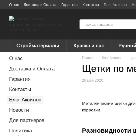
Перейти к основному контенту
О нас
Доставка и Оплата
Гарантия
Контакты
Блог Аквилон
Но
Договор публичной оферты
Вакансии
Бренды
Стройматериалы
Краска и лак
Ручной
О нас
Главная
Блог Аквилон
Щет
Щетки по м
Доставка и Оплата
Гарантия
26 мая 2020
Контакты
Блог Аквилон
Металлические щетки
для 
Новости
коррозии.
Для партнеров
Разновидности 
Политика