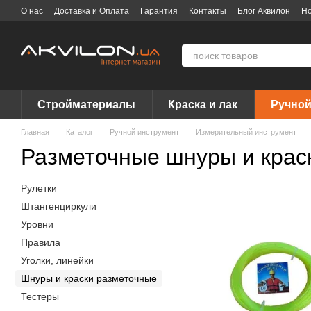
Перейти к основному контенту
О нас
Доставка и Оплата
Гарантия
Контакты
Блог Аквилон
Но
Договор публичной оферты
Вакансии
Бренды
Стройматериалы
Краска и лак
Ручной
Главная
Каталог
Ручной инструмент
Измерительный инструмент
Разметочные шнуры и крас
Рулетки
Штангенциркули
Уровни
Правила
Уголки, линейки
Шнуры и краски разметочные
Тестеры