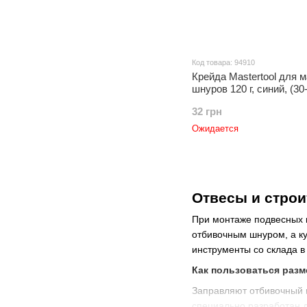
Код товара: 94910
Крейда Mastertool для 
шнуров 120 г, синий, (30
32 грн
Ожидается
Отвесы и стро
При монтаже подвесных к
отбивочным шнуром, а ку
инструменты со склада в
Как пользоваться раз
Заправляют отбивочный ш
специально разработан д