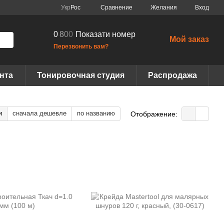
Сравнение
Укр
Рос
Желания
Вход
0
8
0
0
Показати номер
Мой заказ
Перезвонить вам?
нта
Тонировочная студия
Распродажа
и
сначала дешевле
по названию
Отображение: