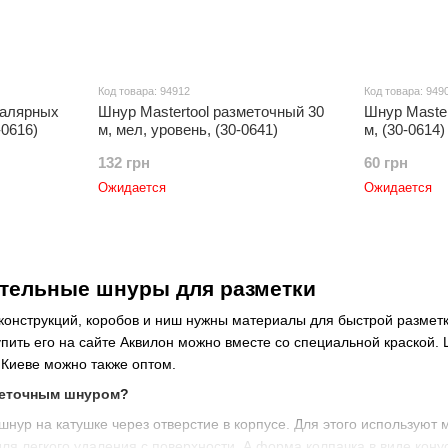
Код товара: 94912
Код товара: 949
малярных
Шнур Mastertool разметочный 30
Шнур Master
-0616)
м, мел, уровень, (30-0641)
м, (30-0614)
132 грн
60 грн
Ожидается
Ожидается
ительные шнуры для разметки
онструкций, коробов и ниш нужны материалы для быстрой разметк
пить его на сайте Аквилон можно вместе со специальной краской. 
 Киеве можно также оптом.
меточным шнуром?
нур на катушке через отверстие в корпусе. Для этого используют 
ля легкого удаления с поверхности. А форма колпачка в виде кон