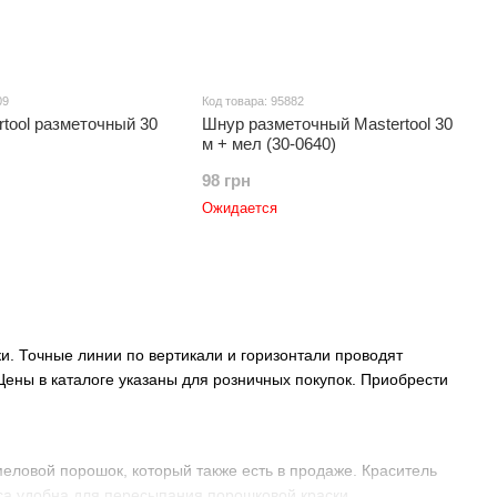
09
Код товара: 95882
tool разметочный 30
Шнур разметочный Mastertool 30
м + мел (30-0640)
98 грн
Ожидается
и. Точные линии по вертикали и горизонтали проводят
Цены в каталоге указаны для розничных покупок. Приобрести
меловой порошок, который также есть в продаже. Краситель
уса удобна для пересыпания порошковой краски.