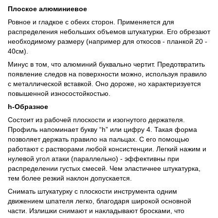
Плоское алюминиевое
Ровное и гладкое с обеих сторон. Применяется для
распределения небольших объемов штукатурки. Его обрезают
необходимому размеру (например для откосов - планкой 20 -
40см).
Минус в том, что алюминий буквально чертит. Предотвратить
появление следов на поверхности можно, используя правило
с металлической вставкой. Оно дороже, но характеризуется
повышенной износостойкостью.
h-Образное
Состоит из рабочей плоскости и изогнутого держателя.
Профиль напоминает букву “h” или цифру 4. Такая форма
позволяет держать правило на пальцах. С его помощью
работают с растворами любой консистенции. Легкий нажим и
нулевой угол атаки (параллельно) - эффективны при
распределении густых смесей. Чем эластичнее штукатурка,
тем более резкий наклон допускается.
Снимать штукатурку с плоскости инструмента одним
движением шпателя легко, благодаря широкой основной
части. Излишки снимают и накладывают бросками, что