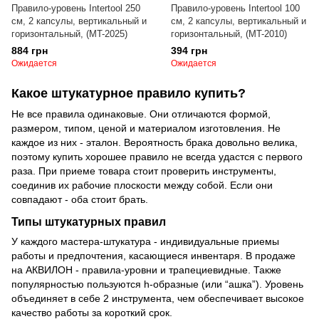
Правило-уровень Intertool 250
Правило-уровень Intertool 100
см, 2 капсулы, вертикальный и
см, 2 капсулы, вертикальный и
горизонтальный, (MT-2025)
горизонтальный, (MT-2010)
884 грн
394 грн
Ожидается
Ожидается
Какое штукатурное правило купить?
Не все правила одинаковые. Они отличаются формой,
размером, типом, ценой и материалом изготовления. Не
каждое из них - эталон. Вероятность брака довольно велика,
поэтому купить хорошее правило не всегда удастся с первого
раза. При приеме товара стоит проверить инструменты,
соединив их рабочие плоскости между собой. Если они
совпадают - оба стоит брать.
Типы штукатурных правил
У каждого мастера-штукатура - индивидуальные приемы
работы и предпочтения, касающиеся инвентаря. В продаже
на АКВИЛОН - правила-уровни и трапециевидные. Также
популярностью пользуются h-образные (или “ашка”). Уровень
объединяет в себе 2 инструмента, чем обеспечивает высокое
качество работы за короткий срок.