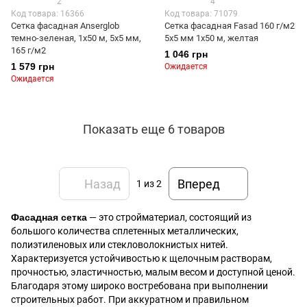
2
4
Код товара: 16366
Код товара: 71079
Сетка фасадная Anserglob
Сетка фасадная Fasad 160 г/м2
темно-зеленая, 1х50 м, 5х5 мм,
5x5 мм 1x50 м, желтая
165 г/м2
1 046 грн
1 579 грн
Ожидается
Ожидается
Показать еще 6 товаров
Назад
Вперед
1
из 2
Фасадная сетка
— это стройматериал, состоящий из
большого количества сплетенных металлических,
полиэтиленовых или стекловолокнистых нитей.
Характеризуется устойчивостью к щелочным растворам,
прочностью, эластичностью, малым весом и доступной ценой.
Благодаря этому широко востребована при выполнении
строительных работ. При аккуратном и правильном