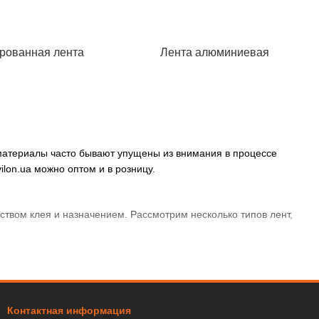
рованная лента
Лента алюминиевая
 материалы часто бывают упущены из внимания в процессе
ilon.ua можно оптом и в розницу.
твом клея и назначением. Рассмотрим несколько типов лент,
 дерево, пластик, металл и т.д.. Может понадобиться для
Контактная информация
о полиэтилена. Преимуществом такой монтажной ленты