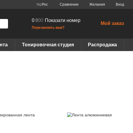
Сравнение
Укр
Рос
Желания
Вход
0
8
0
0
Показати номер
Мой заказ
Перезвонить вам?
нта
Тонировочная студия
Распродажа