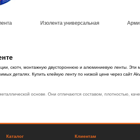
лента
Изолента универсальная
Арми
енте
ляции, скотч, монтажную двустороннюю и алюминиевую ленты. Эти
имых деталях. Купить клейкую ленту по низкой цене через сайт Akv
еталлической основе. Они отличаются составом, плотностью, качес
 надежного соединения двух плоскостей. Соединяет: ткань, бумагу,
Каталог
Клиентам
а имеет заметную толщину, поскольку изготовлена из вспененног