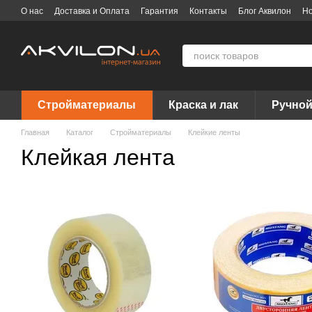
Перейти к основному контенту
О нас
Доставка и Оплата
Гарантия
Контакты
Блог Аквилон
Но
Договор публичной оферты
Вакансии
Бренды
Стройматериалы
Краска и лак
Ручной
Главная
Каталог
Стройматериалы
Клейкие ленты
Клейкая лента