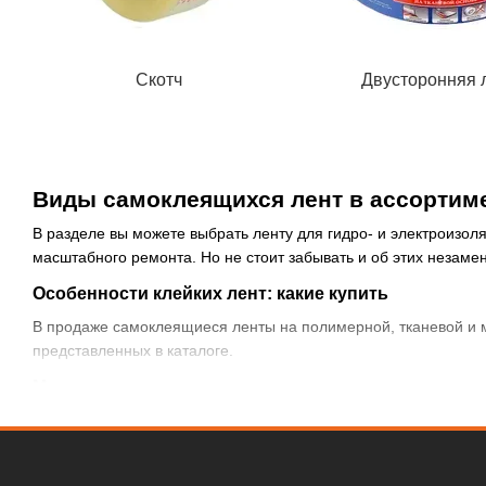
Скотч
Двусторонняя 
Виды самоклеящихся лент в ассортим
В разделе вы можете выбрать ленту для гидро- и электроизо
масштабного ремонта. Но не стоит забывать и об этих незамен
Особенности клейких лент: какие купить
В продаже самоклеящиеся ленты на полимерной, тканевой и м
представленных в каталоге.
Монтажная
Двусторонняя лента. Применяется для быстрого, незаметного и
приклеивания ковролина на пол или зеркала на стену.
Разновидностью двусторонней ленты является вспененная. Он