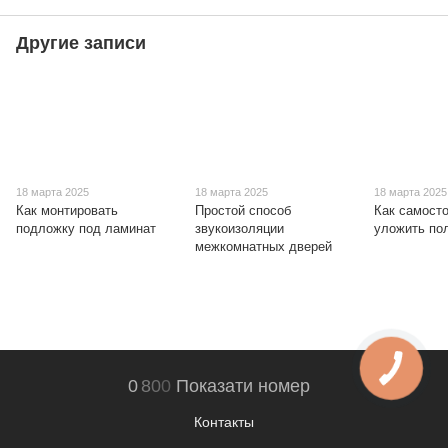
Другие записи
18 марта 2025
18 марта 2025
18 марта 2025
Как монтировать
Простой способ
Как самост
подложку под ламинат
звукоизоляции
уложить пол
межкомнатных дверей
0
8
0
0
Показати номер
Контакты