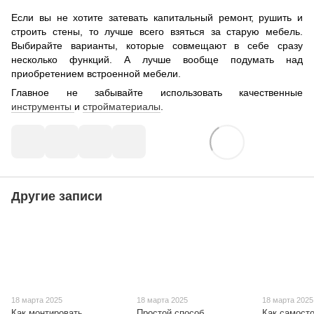
Если вы не хотите затевать капитальный ремонт, рушить и
строить стены, то лучше всего взяться за старую мебель.
Выбирайте варианты, которые совмещают в себе сразу
несколько функций. А лучше вообще подумать над
приобретением встроенной мебели.
Главное не забывайте использовать качественные
инструменты
и
стройматериалы
.
Другие записи
18 марта 2025
18 марта 2025
18 марта 2025
Как монтировать
Простой способ
Как самост