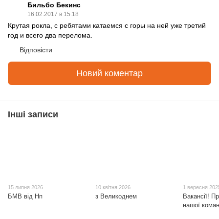
Бильбо Бекинс
16.02.2017 в 15:18
Крутая рокла, с ребятами катаемся с горы на ней уже третий
год и всего два перелома.
Відповісти
Новий коментар
Інші записи
15 липня 2026
10 квітня 2026
1 вересня 202
БМВ від Нп
з Великоднем
Вакансії! П
нашої коман