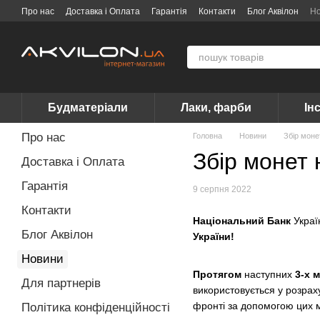
Перейти до основного контенту
Про нас
Доставка і Оплата
Гарантія
Контакти
Блог Аквілон
Н
Договір публічної оферти
Вакансії
Бренди
Будматеріали
Лаки, фарби
Ін
Про нас
Головна
Новини
Збір моне
Збір монет
Доставка і Оплата
Гарантія
9 серпня 2022
Контакти
Національний Банк
Украї
Блог Аквілон
України!
Новини
Протягом
наступних
3-х м
Для партнерів
використовується у розрах
фронті за допомогою цих 
Політика конфіденційності