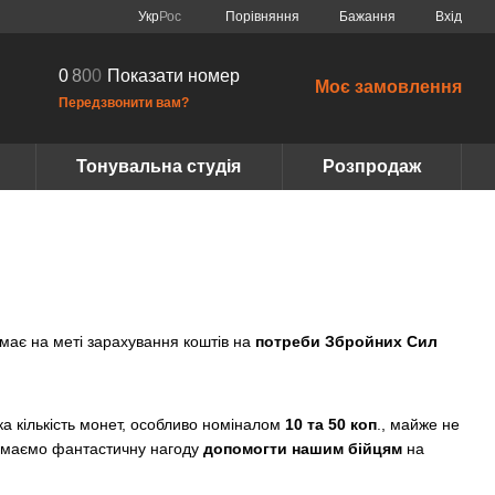
Порівняння
Укр
Рос
Бажання
Вхід
0
8
0
0
Показати номер
Моє замовлення
Передзвонити вам?
Тонувальна студія
Розпродаж
 має на меті зарахування коштів на
потреби Збройних Сил
ка кількість монет, особливо номіналом
10 та 50 коп
., майже не
и маємо фантастичну нагоду
допомогти нашим бійцям
на