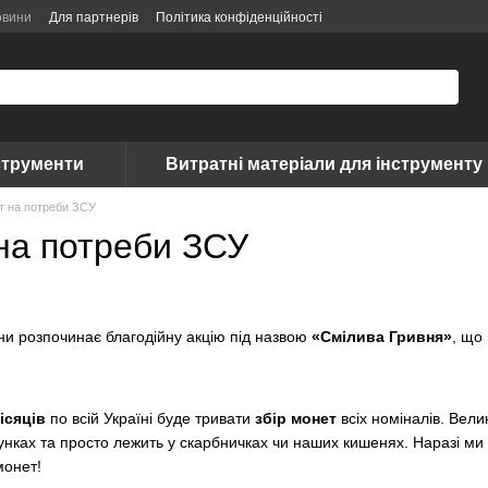
овини
Для партнерів
Політика конфіденційності
струменти
Витратні матеріали для інструменту
т на потреби ЗСУ
 на потреби ЗСУ
ни розпочинає благодійну акцію під назвою
«Смілива Гривня»
, що
ісяців
по всій Україні буде тривати
збір монет
всіх номіналів. Вели
унках та просто лежить у скарбничках чи наших кишенях. Наразі м
монет!