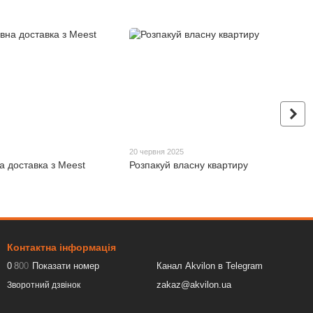
20 червня 2025
а доставка з Meest
Розпакуй власну квартиру
Контактна інформація
0
8
0
0
Показати номер
Канал Akvilon в Telegram
zakaz@akvilon.ua
Зворотний дзвінок