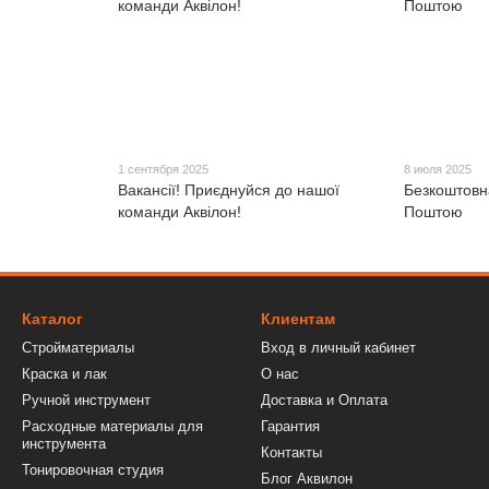
1 сентября 2025
8 июля 2025
Вакансії! Приєднуйся до нашої
Безкоштовн
команди Аквілон!
Поштою
Каталог
Клиентам
Стройматериалы
Вход в личный кабинет
Краска и лак
О нас
Ручной инструмент
Доставка и Оплата
Расходные материалы для
Гарантия
инструмента
Контакты
Тонировочная студия
Блог Аквилон