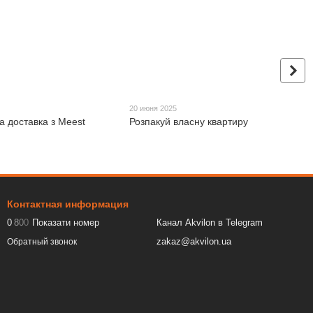
20 июня 2025
а доставка з Meest
Розпакуй власну квартиру
Контактная информация
0
8
0
0
Показати номер
Канал Akvilon в Telegram
zakaz@akvilon.ua
Обратный звонок