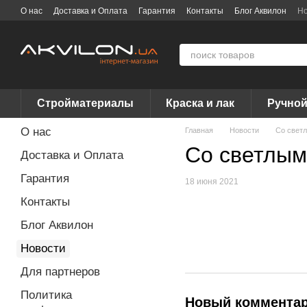
Перейти к основному контенту
О нас
Доставка и Оплата
Гарантия
Контакты
Блог Аквилон
Но
Договор публичной оферты
Вакансии
Бренды
Стройматериалы
Краска и лак
Ручной
О нас
Главная
Новости
Со свет
Со светлым
Доставка и Оплата
Гарантия
18 июня 2021
Контакты
Блог Аквилон
Новости
Для партнеров
Политика
Новый коммента