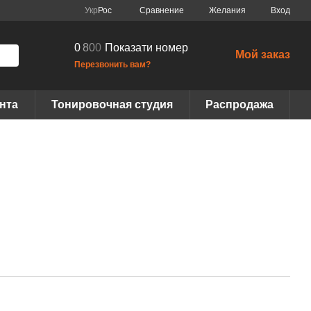
Сравнение
Укр
Рос
Желания
Вход
0
8
0
0
Показати номер
Мой заказ
Перезвонить вам?
нта
Тонировочная студия
Распродажа