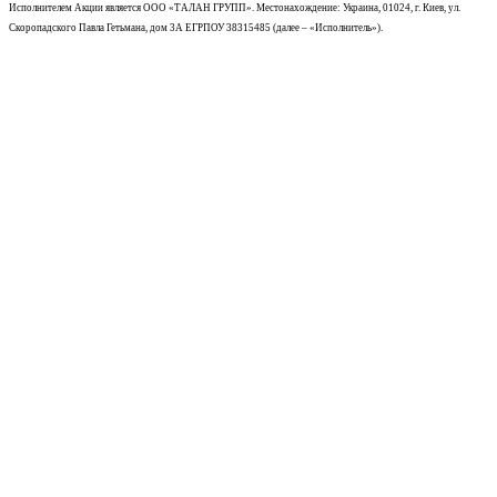
Исполнителем Акции является ООО «ТАЛАН ГРУПП». Местонахождение: Украина, 01024, г. Киев, ул.
Скоропадского Павла Гетьмана, дом 3А ЕГРПОУ 38315485 (далее – «Исполнитель»).