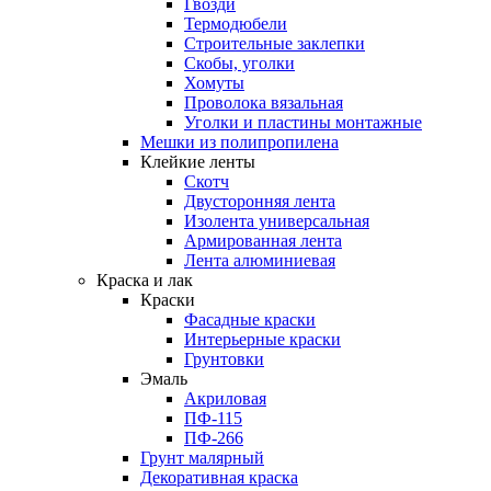
Гвозди
Термодюбели
Строительные заклепки
Скобы, уголки
Хомуты
Проволока вязальная
Уголки и пластины монтажные
Мешки из полипропилена
Клейкие ленты
Скотч
Двусторонняя лента
Изолента универсальная
Армированная лента
Лента алюминиевая
Краска и лак
Краски
Фасадные краски
Интерьерные краски
Грунтовки
Эмаль
Акриловая
ПФ-115
ПФ-266
Грунт малярный
Декоративная краска