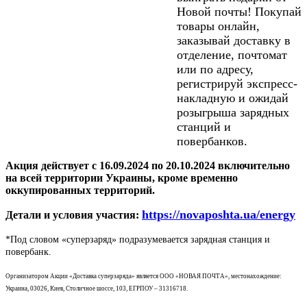
Новой почты! Покупай
товары онлайн,
заказывай доставку в
отделение, почтомат
или по адресу,
регистрируй экспресс-
накладную и ожидай
розыгрыша зарядных
станций и
повербанков.
Акция действует с 16.09.2024 по 20.10.2024 включительно
на всей территории Украины, кроме временно
оккупированных территорий.
https://novaposhta.ua/energy
Детали и условия участия:
*Под словом «суперзаряд» подразумевается зарядная станция и
повербанк.
Организатором Акции «Доставка суперзаряда» является ООО «НОВАЯ ПОЧТА», местонахождение:
Украина, 03026, Киев, Столичное шоссе, 103, ЕГРПОУ – 31316718.