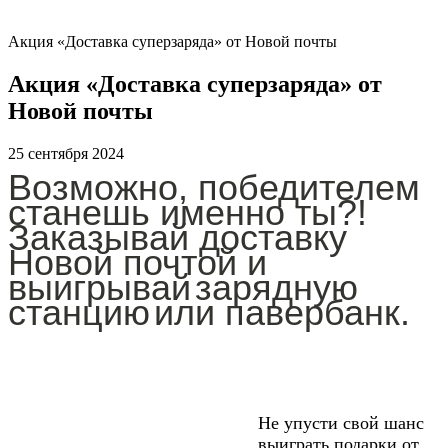
Акция «Доставка суперзаряда» от Новой почты
Акция «Доставка суперзаряда» от
Новой почты
25 сентября 2024
Возможно
, победителем
станешь именно ты
?!
Заказывай
доставку
Новой
почтой
и
выигрывай
зарядную
станцию
или
павербанк.
Не упусти свой шанс
выиграть подарки от