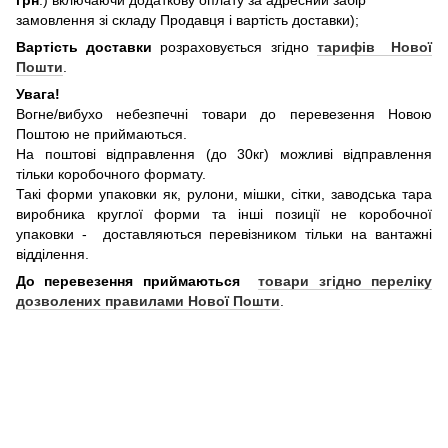
грн
.) включаючи додаткову оплату за адресний забір
замовлення зі складу Продавця і вартість доставки);
Вартість доставки
розраховується згідно
тарифів Нової
Пошти
.
Увага!
Вогне/вибухо небезпечні товари до перевезення Новою
Поштою не приймаються.
На поштові відправлення (до 30кг) можливі відправлення
тільки коробочного формату.
Такі форми упаковки як, рулони, мішки, сітки, заводська тара
виробника круглої форми та інші позиції не коробочної
упаковки - доставляються перевізником тільки на вантажні
відділення.
До перевезення приймаються
товари згідно переліку
дозволених правилами Нової Пошти
.