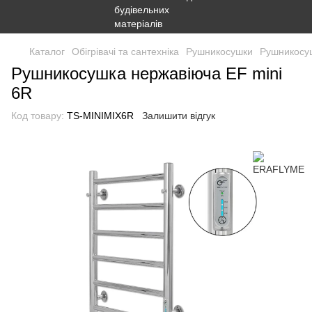
Каталог
Обігрівачі та сантехніка
Рушникосушки
Рушникосуш
Рушникосушка нержавіюча EF mini
6R
Код товару:
TS-MINIMIX6R
Залишити відгук