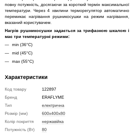
повну потужність, досягаючи за короткий термін максимальної
температури. Через 4 хвилини терморегулятор автоматично
перемикає нагрівання рушникосушки на режим нагрівання,
вказаний користувачем.
Нагрів рушникосушки задається за трифазною шкалою і
має три температурні режими:
min (36°C)
mid (45°C)
max (55°C)
Характеристики
Код товару
122897
Бренд
ERAFLYME
Тип
електрична
Розмір (мм)
600x400x80
Колір покриття
нержавійка
Потужність (Вт)
80