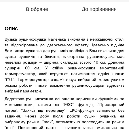
В обране
До порівняння
Опис
Вузька рушникосушка маленька виконана з нержавіючої сталі
та відполірована до дзеркального ефекту. Ідеально підійде
Вам, якщо сушарка для рушників необхідна Вам виключно для
сушки рушників та білизни. Електрична рушникосушка має
невеликі розміри – ширина скаладає всього 40 см, довжина
сушарки 60 см. У стійку рушникосушки вмонтований
терморегулятор, який керується натисканням однієї кнопки
“t°/T”. Терморегулятор запам'ятовує вибраний користувачем
режим роботи і після вимкнення рушникосушарки відновить
вибрані параметри.
Додатково рушникосушка оснащена корисними функціями та
можливостями, такими як “ЕКО” функція, “Прискорений
нагрів”, “Захист від перегріву”. ЕКО-функція ввімкнена без
задання, через добу після роботи сушки рушника на
вибраному режимі “max”, автоматично переходить на режим
“mid”. Прискорений нагрів – рушникосушка вмикається на