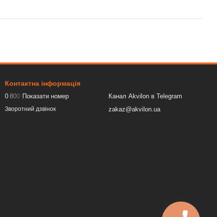
Контактна інформація
0
8
0
0
Показати номер
Канал Akvilon в Telegram
zakaz@akvilon.ua
Зворотний дзвінок