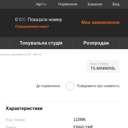
Порівняння
Укр
Рос
Бажання
Вхід
0
8
0
0
Показати номер
Моє замовлення
Передзвонити вам?
Тонувальна студія
Розпродаж
сушка нержавіюча EF mini 6L
Код товару
TS-MINIMIX6L
До порівняння
Повідомити про наявність
Характеристики
Код товару
122896
Бренд
ERAFLYME