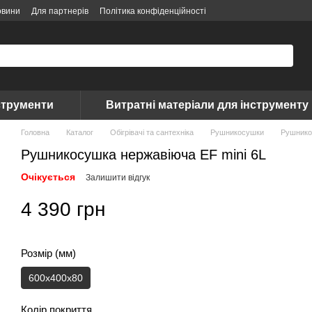
овини
Для партнерів
Політика конфіденційності
струменти
Витратні матеріали для інструменту
Головна
Каталог
Обігрівачі та сантехніка
Рушникосушки
Рушнико
Рушникосушка нержавіюча EF mini 6L
Очікується
Залишити відгук
4 390 грн
Розмір (мм)
600x400x80
Колір покриття