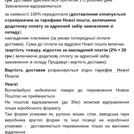
Замовлення відправляються:
за наявності 100% передоплати (
доставлення сплачується
отримувачем за тарифами Нової пошти, включаючи
додаткову оплату за адресний забір замовлення зі
складу
);
накладеним платежем (за умови попередньої оплати
доставки). Сума до сплати на відділені Нової пошти включає
(
вартість товару, відсоток за накладений платіж (2% + 20
грн
.) включаючи додаткову оплату за адресний забір
замовлення зі складу Продавця і вартість доставки);
Вартість доставки
розраховується згідно
тарифів Нової
Пошти
.
Увага!
Вогне/вибухо небезпечні товари до перевезення Новою
Поштою не приймаються.
На поштові відправлення (до 30кг) можливі відправлення
тільки коробочного формату.
Такі форми упаковки як, рулони, мішки, сітки, заводська тара
виробника круглої форми та інші позиції не коробочної
упаковки - доставляються перевізником тільки на вантажні
відділення.