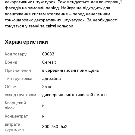
декоративних штукатурок. Рекомендується для консервації
фасадів на зимовий період. Найкраще підходить для
влаштування систем утеплення – перед нанесенням
тонкошарових декоративних штукатурок. За необхідності
тонується у темні та світлі кольори.
Характеристики
Код товару
60033
Бренд
Ceresit
Призначення
в середині і зовні приміщень
Тип грунтовки
адгезійна
Об'єм
25 кг
склад грунтовки
дисперсия синтетической смолы
Кварцевий
ні
пісок
Концентрат
ні
витрата
300-750 г/м2
грунтовки