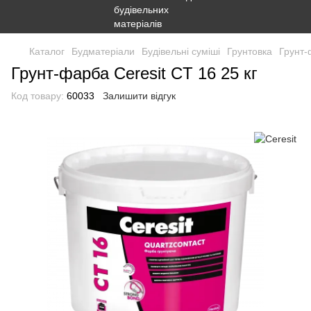
Каталог
Будматеріали
Будівельні суміші
Грунтовка
Грунт-
Грунт-фарба Ceresit CT 16 25 кг
Код товару:
60033
Залишити відгук