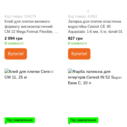
4
Код товару: 104270
Код товару: 42861
Клей для плитки великого
Затирка для плитки еластична
формату високоеластичний
водостійка Ceresit CE 40
СМ 22 Mega Format Flexible, 25
Aquastatic 1-6 мм, 5 кг, білий 01
кг
2 094 грн
827 грн
В наявності
В наявності
Купити!
Купити!
Під замовлення
Під замовлення