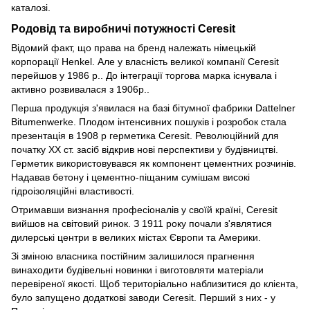
каталозі.
Родовід та виробничі потужності Ceresit
Відомий факт, що права на бренд належать німецькій
корпорації Henkel. Але у власність великої компанії Ceresit
перейшов у 1986 р.. До інтеграції торгова марка існувала і
активно розвивалася з 1906р..
Перша продукція з'явилася на базі бітумної фабрики Dattelner
Bitumenwerke. Плодом інтенсивних пошуків і розробок стала
презентація в 1908 р герметика Ceresit. Революційний для
початку ХХ ст. засіб відкрив нові перспективи у будівництві.
Герметик використовувався як компонент цементних розчинів.
Надавав бетону і цементно-піщаним сумішам високі
гідроізоляційні властивості.
Отримавши визнання професіоналів у своїй країні, Ceresit
вийшов на світовий ринок. З 1911 року почали з'являтися
дилерські центри в великих містах Європи та Америки.
Зі зміною власника постійним залишилося прагнення
винаходити будівельні новинки і виготовляти матеріали
перевіреної якості. Щоб територіально наблизитися до клієнта,
було запущено додаткові заводи Ceresit. Перший з них - у