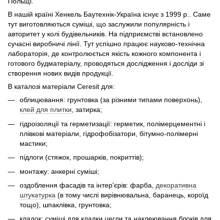
Польщі.
В нашій країні Хенкель Баутехнік-Україна існує з 1999 р.. Саме
тут виготовляються суміші, що заслужили популярність і
авторитет у колі будівельників. На пiдприємствi встановлено
сучасні виробничі лінії. Тут успішно працює науково-технічна
лабораторія, де контролюється якість кожного компонента і
готового будматеріалу, проводяться дослідження і досліди зі
створення нових видів продукції.
В каталозі матеріали Ceresit для:
облицювання: грунтовка (за різними типами поверхонь),
клей для плитки
, затирка;
гідроізоляції та герметизації: герметик, полімерцементні і
плівкові матеріали, гідрофобізатори, бітумно-полімерні
мастики;
підлоги (стяжок, прошарків, покриттів);
монтажу: анкерні суміші;
оздоблення фасадів та інтер'єрів: фарба,
декоративна
штукатурка
(в тому числі вирівнювальна, баранець, короїд
тощо), шпаклівка, грунтовка;
кладок: суміші для кладки цегли та наклеювання блоків для