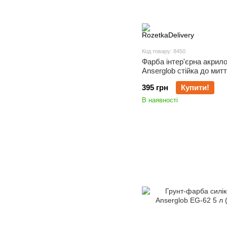
Код товару: 8450
Фарба інтер'єрна акрил
Anserglob стійка до миття
395 грн
Купити!
В наявності