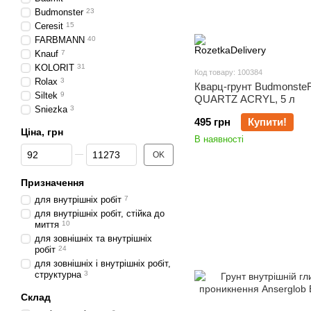
Budmonster
23
Ceresit
15
FARBMANN
40
Knauf
7
KOLORIT
31
Код товару: 100384
Rolax
3
Кварц-грунт Budmonste
Siltek
9
QUARTZ ACRYL, 5 л
Sniezka
3
495 грн
Купити!
Ціна, грн
В наявності
Від Ціна, грн
До Ціна, грн
OK
Призначення
для внутрішніх робіт
7
для внутрішніх робіт, стійка до
миття
10
для зовнішніх та внутрішніх
робіт
24
для зовнішніх і внутрішніх робіт,
структурна
3
Склад