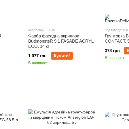
Код товару: 100385
Код товару: 100
R
Фарба фасадна акрилова
Грунтовка 
BudmonsteR 9.1 FASADE ACRYL
CONTACT, 5
ECO, 14 кг
378 грн
1 077 грн
Купити!
В наявності
В наявності