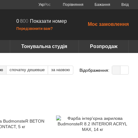
Порівняння
Укр
Рос
Бажання
Вхід
0
8
0
0
Показати номер
Моє замовлення
Передзвонити вам?
Тонувальна студія
Розпродаж
тю
спочатку дешевше
за назвою
Відображення: