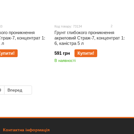
2
33
Код товару: 73134
кого проникнення
Грунт глибокого проникнення
траж-7, концентрат 1:
акриловий Страж-7, концентрат 1:
1 л
6, каністра 5 л
Купити!
591 грн
Купити!
В наявності
9
Вперед
Контактна інформація