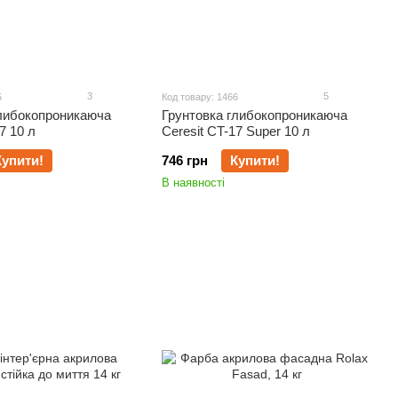
3
5
5
Код товару: 1466
глибокопроникаюча
Грунтовка глибокопроникаюча
7 10 л
Ceresit CT-17 Super 10 л
Купити!
746 грн
Купити!
В наявності