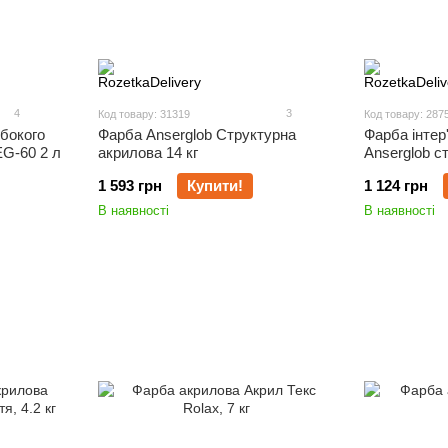
4
3
Код товару: 31319
Код товару: 287
ибокого
Фарба Anserglob Структурна
Фарба інтер
EG-60 2 л
акрилова 14 кг
Anserglob ст
1 593 грн
Купити!
1 124 грн
В наявності
В наявності