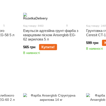
5
8
Код товару: 8460
Код товару: 146
ого
Емульсія адгезійна грунт-фарба з
Грунтовка 
EG-58 5 л
кварцевим піском Anserglob EG-
Ceresit CT-1
62 акрилова 5 л
599 грн
565 грн
Купити!
В наявності
В наявності