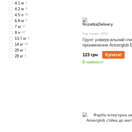
4.1 кг
1
4.2 кг
9
4.5 л
18
6.8 кг
2
7 кг
17
9 л
24
Код товару: 8454
13.7 кг
2
Грунт універсальний гл
14 кг
18
проникнення Anserglob 
20 кг
1
123 грн
Купити!
28 кг
5
В наявності