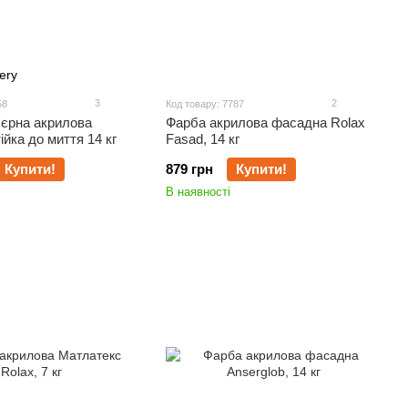
3
2
58
Код товару: 7787
'єрна акрилова
Фарба акрилова фасадна Rolax
ійка до миття 14 кг
Fasad, 14 кг
Купити!
879 грн
Купити!
В наявності