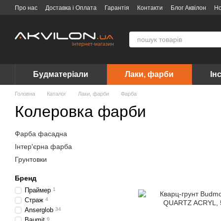
Перейти до основного контенту
Про нас
Доставка і Оплата
Гарантія
Контакти
Блог Аквілон
Н
Договір публічної оферти
Вакансії
Бренди
Будматеріали
Лаки, фарби
Ін
Головна
Каталог
Лаки, фарби
Фарба
Колеровка фарби
Фарба фасадна
Інтер'єрна фарба
Грунтовки
Бренд
Праймер
1
Страж
4
Anserglob
34
Baumit
6