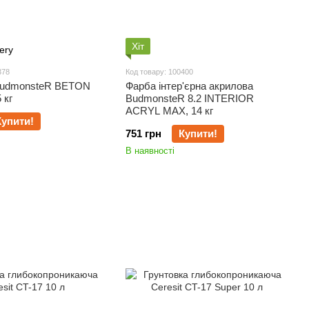
Хіт
378
Код товару: 100400
BudmonsteR BETON
Фарба інтер'єрна акрилова
 кг
BudmonsteR 8.2 INTERIOR
ACRYL MAX, 14 кг
Купити!
751 грн
Купити!
В наявності