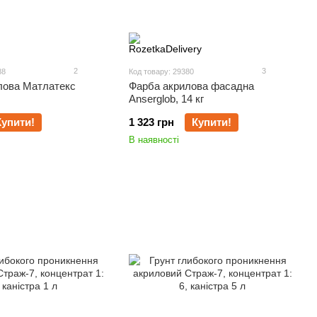
2
3
88
Код товару: 29380
лова Матлатекс
Фарба акрилова фасадна
Anserglob, 14 кг
Купити!
1 323 грн
Купити!
В наявності