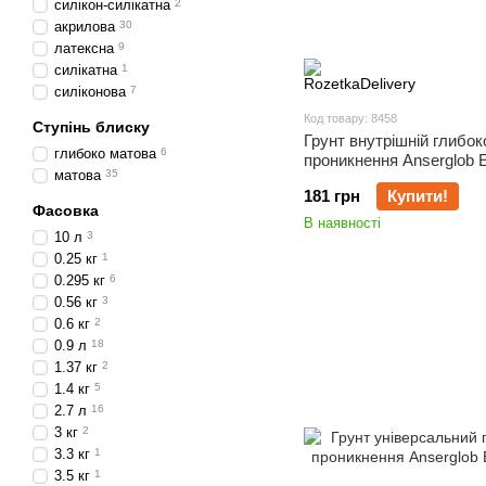
силікон-силікатна
2
акрилова
30
латексна
9
силікатна
1
силіконова
7
Код товару: 8458
Ступінь блиску
Грунт внутрішній глибок
глибоко матова
6
проникнення Anserglob 
матова
35
181 грн
Купити!
Фасовка
В наявності
10 л
3
0.25 кг
1
0.295 кг
6
0.56 кг
3
0.6 кг
2
0.9 л
18
1.37 кг
2
1.4 кг
5
2.7 л
16
3 кг
2
3.3 кг
1
3.5 кг
1