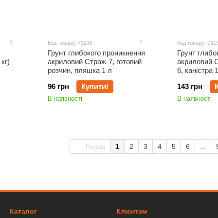
3
2
Код товару: 73136
Код товару: 731
Грунт глибокого проникнення
Грунт глибо
кг)
акриловий Страж-7, готовий
акриловий С
розчин, пляшка 1 л
6, каністра 
96 грн
Купити!
143 грн
В наявності
В наявності
Назад
1
2
3
4
5
6
...
Каталог
Клієнтам