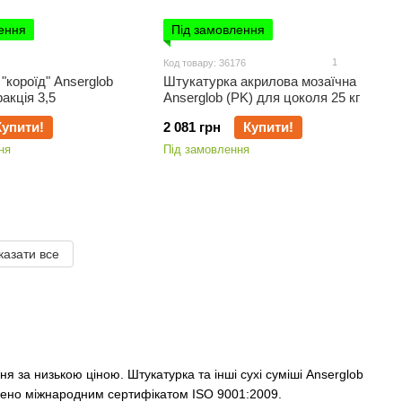
ення
Під замовлення
1
Код товару: 36176
"короїд" Anserglob
Штукатурка акрилова мозаїчна
акція 3,5
Anserglob (PK) для цоколя 25 кг
Купити!
2 081 грн
Купити!
ня
Під замовлення
казати все
 за низькою ціною. Штукатурка та інші сухі суміші Anserglob
джено міжнародним сертифікатом ISO 9001:2009.