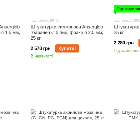
Під замовл
Код товару: 88438
Код товару: 108
Anserglob
Штукатурка силіконова Anserglob
Штукатурка 
ія 1.5 мм,
"баранець" білий, фракція 2.0 мм,
25 кг
25 кг
2 280 грн
2 578 грн
Купити!
Під замовлен
В наявності