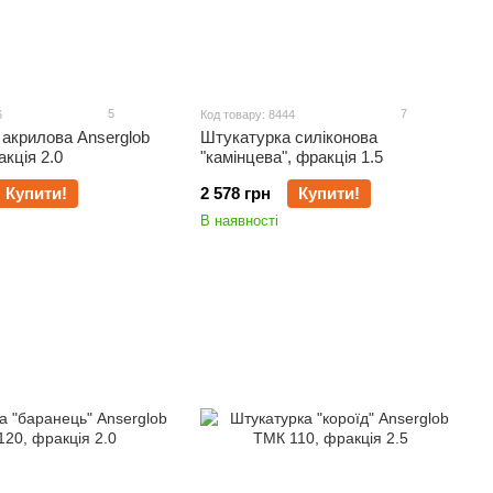
5
7
6
Код товару: 8444
акрилова Anserglob
Штукатурка силіконова
акція 2.0
"камінцева", фракція 1.5
Купити!
2 578 грн
Купити!
В наявності