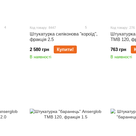
4
5
Код товару: 8447
Код товару: 276
Штукатурка силіконова "короїд",
Штукатурка 
фракція 2.5
ТМВ 120, фр
2 580 грн
Купити!
763 грн
В наявності
В наявності