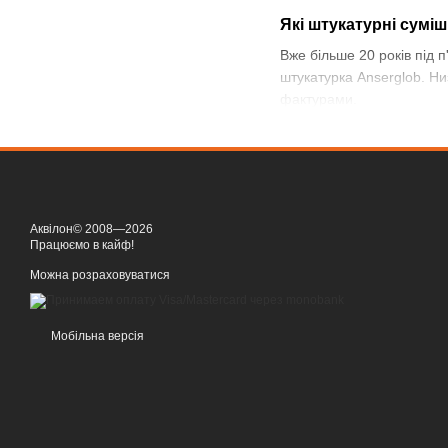
Які штукатурні суміш
Вже більше 20 років під 
штукатурка Anserglob. Ни
фактурами.
Штукатурка Anserglob хар
Сухі суміші Anserglob
Полімерцементні суміші 
встановлених виробнико
Аквілон© 2008—2026
Готовий оштукатурений фа
Працюємо в кайф!
паропроникністю;
Можна розраховуватися
стійкістю до пошкодж
гідрофобністю;
Мобільна версія
довговічністю;
оригінальним і стиль
Штукатурка в сухому вигл