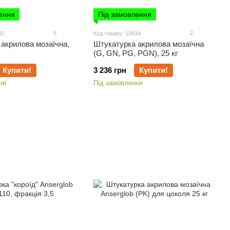
ення
Під замовлення
5
2
35
Код товару: 10834
акрилова мозаїчна,
Штукатурка акрилова мозаїчна
(G, GN, PG, PGN), 25 кг
Купити!
3 236 грн
Купити!
ня
Під замовлення