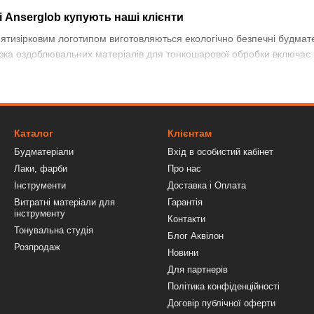
і Anserglob купують наші клієнти
п'ятизірковим логотипом виготовляються екологічно безпечні будмат
зка оздоблювальних матеріалів для тонкошарової обробки включає в 
актеризується високою міцністю, стійкістю до механічних впливів т
в мішках відрізняються порівняно низькою ціною. Але щоб приготув
Каталог
Клієнтам
м.
Будматеріали
Вхід в особистий кабінет
Лаки, фарби
Про нас
сад з продукцією Anserglob відрізняється:
Інструменти
Доставка і Оплата
Витратні матеріали для
Гарантія
ень;
інструменту
Контакти
Тонувальна студія
Блог Аквілон
Розпродаж
Новини
Для партнерів
ним зовнішнім виглядом.
Політика конфіденційності
яді продається 2 фактурах:
Договір публічної оферти