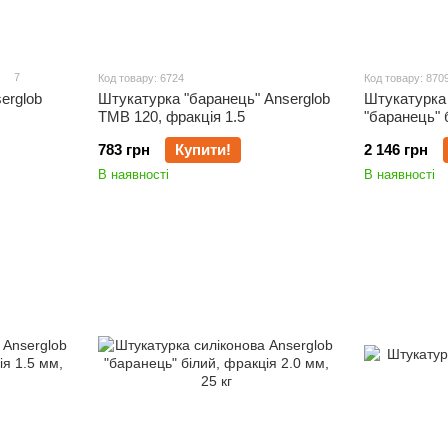
7
Код товару: 6724
Код товару: 870
erglob
Штукатурка "баранець" Anserglob
Штукатурка 
ТМВ 120, фракція 1.5
"баранець" 
783 грн
Купити!
2 146 грн
В наявності
В наявності