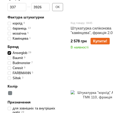
Від Ціна, грн
До Ціна, грн
OK
Фактура штукатурки
короїд
9
Код товару: 8445
Штукатурка силіконова
баранець
13
"камінцева", фракція 2.0
мозаїчна
5
Камінцева
1
2 578 грн
Купити!
Бренд
В наявності
Anserglob
29
Baumit
9
Budmonster
7
Ceresit
9
FARBMANN
5
Siltek
3
Колір
Призначення
для зовнішніх та внутрішніх
робіт
29