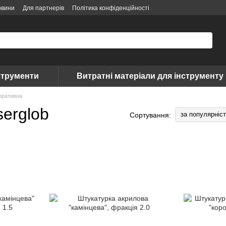
овини
Для партнерів
Політика конфіденційності
струменти
Витратні матеріали для інструменту
оративна
serglob
за популярніс
Сортування: