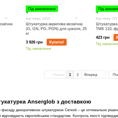
Під замовлення
Під замовл
3
2
Код товару: 14131
Код товару: 278
озаїчна
Штукатурка акрилова мозаїчна
Штукатурка 
(G, GN, PG, PGN) для цоколя, 25
ТМК 110, фр
кг
423 грн
3 926 грн
Купити!
Під замовлен
Під замовлення
Назад
1
2
Вперед
По
укатурка Anserglob з доставкою
 фасаду декоративною штукатуркою Ceresit – це оптимальне рішення
 і відповідають європейським стандартам. Контроль якості підтвер