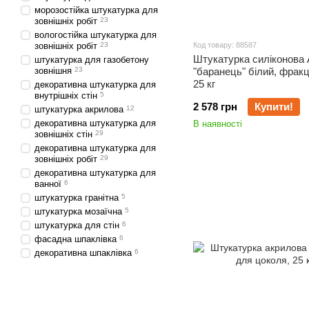
морозостійка штукатурка для
зовнішніх робіт
23
вологостійка штукатурка для
зовнішніх робіт
23
Код товару: 88587
Штукатурка силіконова 
штукатурка для газобетону
зовнішня
23
"баранець" білий, фракц
25 кг
декоративна штукатурка для
внутрішніх стін
5
2 578 грн
Купити!
штукатурка акрилова
12
декоративна штукатурка для
В наявності
зовнішніх стін
29
декоративна штукатурка для
зовнішніх робіт
29
декоративна штукатурка для
ванної
6
штукатурка гранітна
5
штукатурка мозаїчна
5
штукатурка для стін
6
фасадна шпаклівка
6
декоративна шпаклівка
6