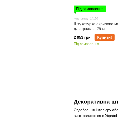
Під замовлення
Код товару: 14130
Штукатурка акрилова м
для цоколя, 25 кг
2 953 грн
Купити!
Під замовлення
Декоративна шт
Оздоблення інтер'єру або
виготовляються в Україні