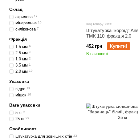
Склад
акрилова
12
мінеральна
10
Код товару: 8831
силіконова
7
Штукатурка "короїд" Ans
ТМК 110, фракція 2.0
Фракція
452 грн
Купити!
1.5 мм
6
2.5 мм
4
В наявності
1.0 мм
2
3.5 мм
1
2.0 мм
10
Упаковка
відро
19
мішок
10
Вага упаковки
5 кг
5
25 кг
29
Особливості
штукатурка для зовнішніх стін
23