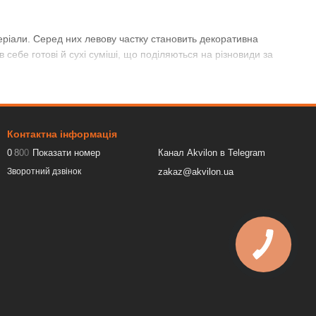
еріали. Серед них левову частку становить декоративна
себе готові й сухі суміші, що поділяються на різновиди за
а атмосферних явищ: опадів, змін температури, морозів.
ати еластичний однорідний розчин, слід дотримуватися правил,
Контактна інформація
0
8
0
0
Показати номер
Канал Akvilon в Telegram
zakaz@akvilon.ua
Зворотний дзвінок