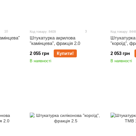
10
3
Код товару: 8409
Код товару: 844
амінцева"
Штукатурка акрилова
Штукатурка 
"камінцева", фракція 2.0
"короїд", фр
2 055 грн
Купити!
2 053 грн
В наявності
В наявності