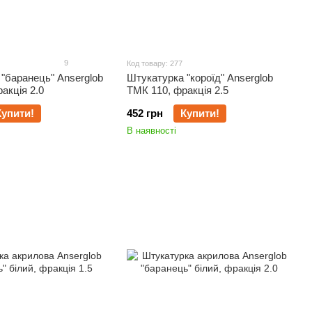
9
Код товару: 277
"баранець" Anserglob
Штукатурка "короїд" Anserglob
акція 2.0
ТМК 110, фракція 2.5
Купити!
452 грн
Купити!
В наявності