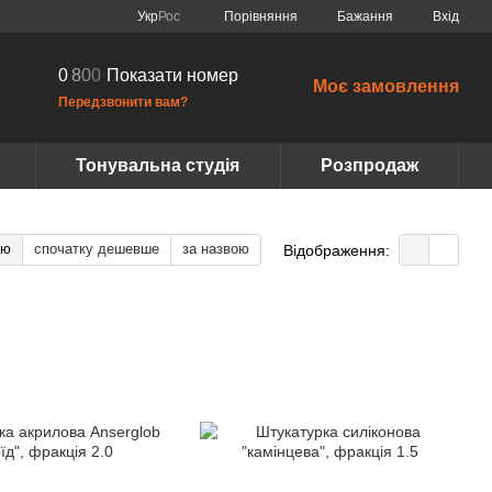
Порівняння
Укр
Рос
Бажання
Вхід
0
8
0
0
Показати номер
Моє замовлення
Передзвонити вам?
Тонувальна студія
Розпродаж
тю
спочатку дешевше
за назвою
Відображення: