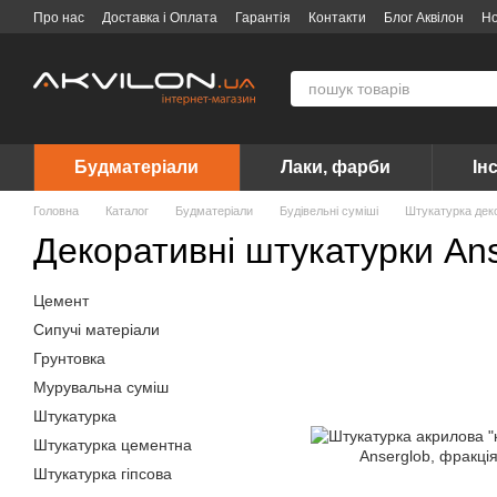
Перейти до основного контенту
Про нас
Доставка і Оплата
Гарантія
Контакти
Блог Аквілон
Н
Договір публічної оферти
Вакансії
Бренди
Будматеріали
Лаки, фарби
Ін
Головна
Каталог
Будматеріали
Будівельні суміші
Штукатурка дек
Декоративні штукатурки An
Цемент
Сипучі матеріали
Грунтовка
Мурувальна суміш
Штукатурка
Штукатурка цементна
Штукатурка гіпсова