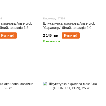
93
Код товару: 87988
акрилова Anserglob
Штукатурка акрилова Anserglob
білий, фракція 1.5
"баранець" білий, фракція 2.0
Купити!
2 146 грн
Купити!
В наявності