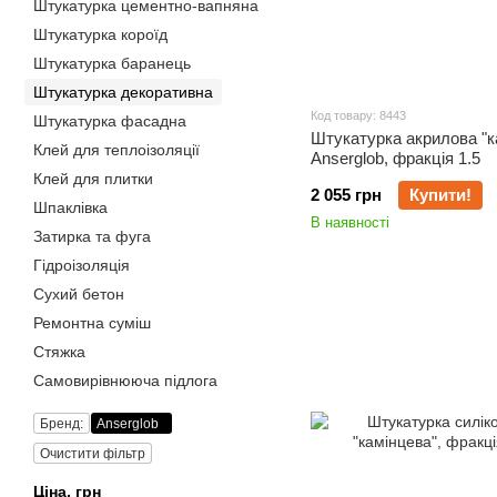
Штукатурка цементно-вапняна
Штукатурка короїд
Штукатурка баранець
Штукатурка декоративна
Код товару: 8443
Штукатурка фасадна
Штукатурка акрилова "к
Клей для теплоізоляції
Anserglob, фракція 1.5
Клей для плитки
2 055 грн
Купити!
Шпаклівка
В наявності
Затирка та фуга
Гідроізоляція
Сухий бетон
Ремонтна суміш
Стяжка
Самовирівнююча підлога
Бренд:
Anserglob
Очистити фільтр
Ціна, грн