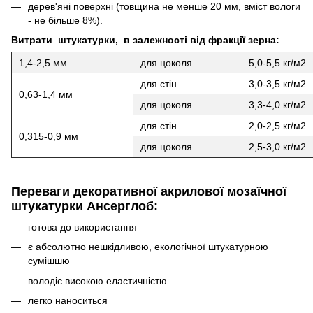
дерев'яні поверхні (товщина не менше 20 мм, вміст вологи
- не більше 8%).
Витрати штукатурки, в залежності від фракції зерна:
1,4-2,5 мм
для цоколя
5,0-5,5 кг/м2
для стін
3,0-3,5 кг/м2
0,63-1,4 мм
для цоколя
3,3-4,0 кг/м2
для стін
2,0-2,5 кг/м2
0,315-0,9 мм
для цоколя
2,5-3,0 кг/м2
Переваги декоративної акрилової мозаїчної
штукатурки Ансерглоб:
готова до використання
є абсолютно нешкідливою, екологічної штукатурною
сумішшю
володіє високою еластичністю
легко наноситься