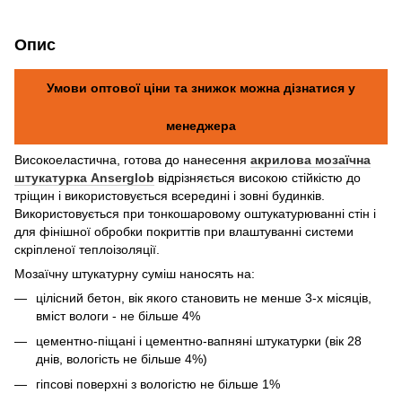
Опис
Умови оптової ціни та знижок можна дізнатися у
менеджера
Високоеластична, готова до нанесення
акрилова мозаїчна
штукатурка Anserglob
відрізняється високою стійкістю до
тріщин і використовується всередині і зовні будинків.
Використовується при тонкошаровому оштукатурюванні стін і
для фінішної обробки покриттів при влаштуванні системи
скріпленої теплоізоляції.
Мозаїчну штукатурну суміш наносять на:
цілісний бетон, вік якого становить не менше 3-х місяців,
вміст вологи - не більше 4%
цементно-піщані і цементно-вапняні штукатурки (вік 28
днів, вологість не більше 4%)
гіпсові поверхні з вологістю не більше 1%