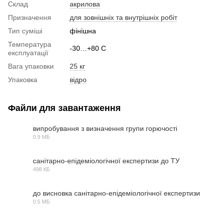
Склад
акрилова
Призначення
для зовнішніх та внутрішніх робіт
Тип суміші
фінішна
Температура
-30…+80 С
експлуатації
Вага упаковки
25 кг
Упаковка
відро
Файли для завантаження
випробування з визначення групи горючості
0.9 МБ
PDF
санітарно-епідеміологічної експертизи до ТУ
498 КБ
PDF
до висновка санітарно-епідеміологічної експертизи
0.5 МБ
PDF