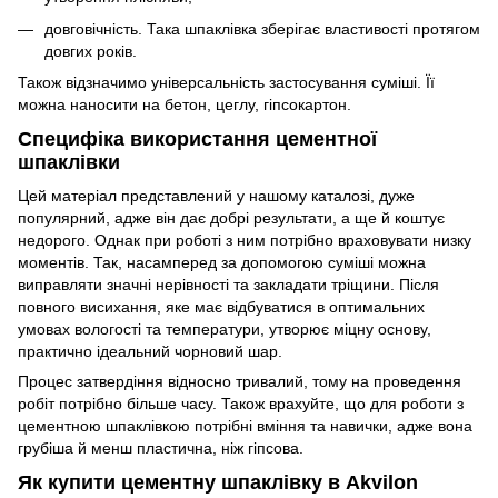
довговічність. Така шпаклівка зберігає властивості протягом
довгих років.
Також відзначимо універсальність застосування суміші. Її
можна наносити на бетон, цеглу, гіпсокартон.
Специфіка використання цементної
шпаклівки
Цей матеріал представлений у нашому каталозі, дуже
популярний, адже він дає добрі результати, а ще й коштує
недорого. Однак при роботі з ним потрібно враховувати низку
моментів. Так, насамперед за допомогою суміші можна
виправляти значні нерівності та закладати тріщини. Після
повного висихання, яке має відбуватися в оптимальних
умовах вологості та температури, утворює міцну основу,
практично ідеальний чорновий шар.
Процес затвердіння відносно тривалий, тому на проведення
робіт потрібно більше часу. Також врахуйте, що для роботи з
цементною шпаклівкою потрібні вміння та навички, адже вона
грубіша й менш пластична, ніж гіпсова.
Як купити цементну шпаклівку в Akvilon