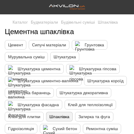
Каталог
Будматеріали
Будівельні суміші
Шпаклівка
Цементна шпаклівка
Цемент
Сипучі матеріали
Грунтовка
Мурувальна суміш
Штукатурка
Штукатурка цементна
Штукатурка гіпсова
Штукатурка цементно-вапняна
Штукатурка короїд
Штукатурка баранець
Штукатурка декоративна
Штукатурка фасадна
Клей для теплоізоляції
Клей для плитки
Шпаклівка
Затирка та фуга
Гідроізоляція
Сухий бетон
Ремонтна суміш