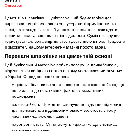
389 грн
Очікується
Цементна шпаклівка — універсальний будматеріал для
вирівнювання різних поверхонь усередині приміщення та
зовні, на фасаді. Також з її допомогою вдається закладати
тріщини, шви та виправляти інші дефекти. Сумішшю зручно
користуватися, вона відрізняється доступною ціною. Придбати
її зможете у нашому інтернет-магазині просто зараз.
Переваги шпаклівки на цементній основі
Цей будівельний матеріал робить поверхню привабливою,
відрізняється вигідною вартістю, тому часто використовується
в Україні. Серед основних переваг:
міцність. Після висихання поверхня стає зносостійкою, що
не схильна до негативних факторів, механічних
пошкоджень;
вологостійкість. Цементне сполучення відмінно підходить
для приміщень з підвищеним рівнем вологості, у тому
числі ванних, кухонь, підвалів;
паропроникність. Стіни можуть «дихати», що виключає
утворення плісняви;