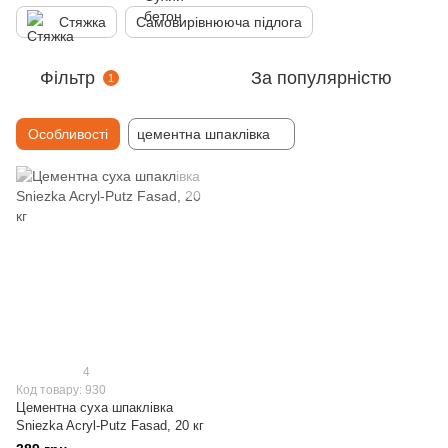
Стяжка
Самовирівнююча підлога
Фільтр
За популярністю
1
Особливості
цементна шпаклівка
4
Код товару: 930
Цементна суха шпаклівка
Sniezka Acryl-Putz Fasad, 20 кг