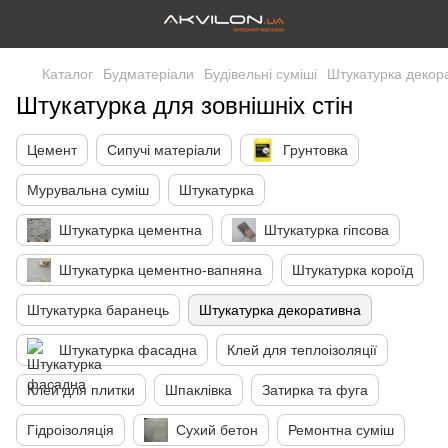
Каталог
Будматеріали
Будівельні суміші
Штукатурка декор
Штукатурка для зовнішніх стін
Цемент
Сипучі матеріали
Грунтовка
Мурувальна суміш
Штукатурка
Штукатурка цементна
Штукатурка гіпсова
Штукатурка цементно-вапняна
Штукатурка короїд
Штукатурка баранець
Штукатурка декоративна
Штукатурка фасадна
Клей для теплоізоляції
Клей для плитки
Шпаклівка
Затирка та фуга
Гідроізоляція
Сухий бетон
Ремонтна суміш