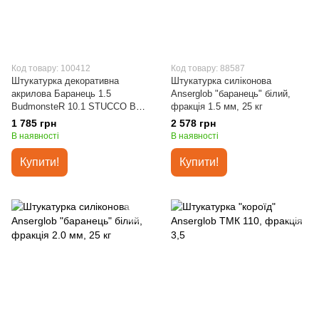
Код товару: 100412
Код товару: 88587
Штукатурка декоративна
Штукатурка силіконова
акрилова Баранець 1.5
Anserglob "баранець" білий,
BudmonsteR 10.1 STUCCO B
фракція 1.5 мм, 25 кг
ACRYL, 25 кг
1 785 грн
2 578 грн
В наявності
В наявності
Купити!
Купити!