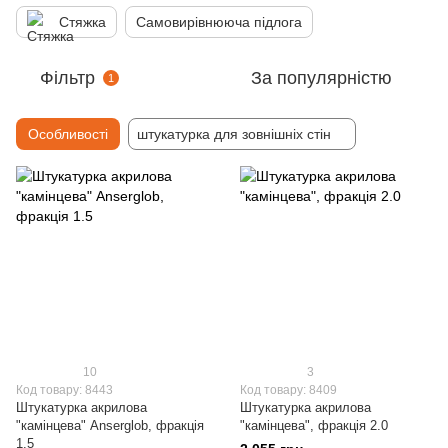
Стяжка
Самовирівнююча підлога
Фільтр
За популярністю
1
Особливості
штукатурка для зовнішніх стін
10
3
Код товару: 8443
Код товару: 8409
Штукатурка акрилова
Штукатурка акрилова
"камінцева" Anserglob, фракція
"камінцева", фракція 2.0
1.5