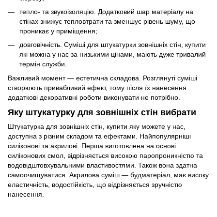
тепло- та звукоізоляцію. Додатковий шар матеріалу на
стінах знижує тепловтрати та зменшує рівень шуму, що
проникає у приміщення;
довговічність. Суміші для штукатурки зовнішніх стін, купити
які можна у нас за низькими цінами, мають дуже тривалий
термін служби.
Важливий момент — естетична складова. Розглянуті суміші
створюють привабливий ефект, тому після їх нанесення
додаткові декоративні роботи виконувати не потрібно.
Яку штукатурку для зовнішніх стін вибрати
Штукатурка для зовнішніх стін, купити яку можете у нас,
доступна з різним складом та ефектами. Найпопулярніші
силіконові та акрилові. Перша виготовлена ​​на основі
силіконових смол, відрізняється високою паропроникністю та
водовідштовхувальними властивостями. Також вона здатна
самоочищуватися. Акрилова суміш — будматеріал, має високу
еластичність, водостійкість, що відрізняється зручністю
нанесення.