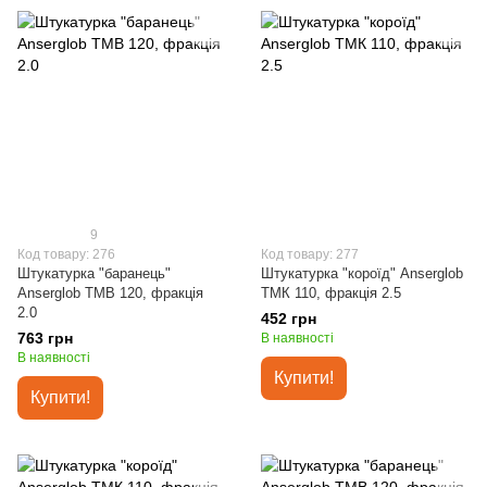
9
Код товару: 276
Код товару: 277
Штукатурка "баранець"
Штукатурка "короїд" Anserglob
Anserglob ТМВ 120, фракція
ТМК 110, фракція 2.5
2.0
452 грн
763 грн
В наявності
В наявності
Купити!
Купити!