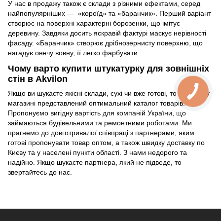
У нас в продажу також є склади з різними ефектами, серед
найпопулярніших — «короїд» та «баранчик». Перший варіант
створює на поверхні характерні борозенки, що імітує
деревину. Завдяки досить яскравій фактурі маскує нерівності
фасаду. «Баранчик» створює дрібнозернисту поверхню, що
нагадує овечу вовну, її легко фарбувати.
Чому варто купити штукатурку для зовнішніх
стін в Akvilon
Якщо ви шукаєте якісні склади, сухі чи вже готові, то в нашому
магазині представлений оптимальний каталог товарів.
Пропонуємо вигідну вартість для компаній України, що
займаються будівельними та ремонтними роботами. Ми
прагнемо до довготривалої співпраці з партнерами, яким
готові пропонувати товар оптом, а також швидку доставку по
Києву та у населені пункти області. З нами недорого та
надійно. Якщо шукаєте партнера, який не підведе, то
звертайтесь до нас.