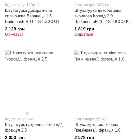
Код товару: 100413
Код товару: 100414
Штукатурка декоративна
Штукатурка декоративна
силіконова Баранець 1.5
акрилова Короїд 2.0
BudmonsteR 11.1 STUCCO B
BudmonsteR 10.2 STUCCO K
SILICONE, 25 кг
ACRYL, 25 кг
2 129 грн
1 819 грн
Очікується
Очікується
3
Код товару: 8441
Код товару: 25340
Штукатурка акрилова "короїд",
Штукатурка силіконова
фракція 2.5
"камінцева", фракція 1.0
2 053 грн
2 578 грн