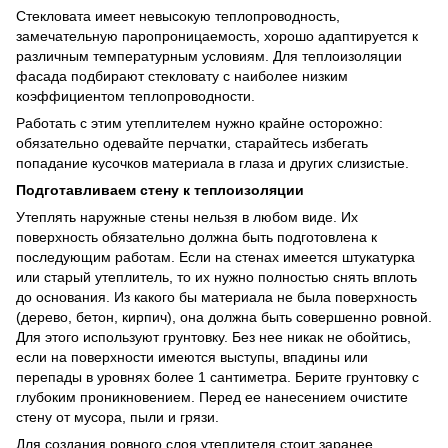
Стекловата имеет невысокую теплопроводность,
замечательную паропроницаемость, хорошо адаптируется к
различным температурным условиям. Для теплоизоляции
фасада подбирают стекловату с наиболее низким
коэффициентом теплопроводности.
Работать с этим утеплителем нужно крайне осторожно:
обязательно одевайте перчатки, старайтесь избегать
попадание кусочков материала в глаза и других слизистые.
Подготавливаем стену к теплоизоляции
Утеплять наружные стены нельзя в любом виде. Их
поверхность обязательно должна быть подготовлена к
последующим работам. Если на стенах имеется штукатурка
или старый утеплитель, то их нужно полностью снять вплоть
до основания. Из какого бы материала не была поверхность
(дерево, бетон, кирпич), она должна быть совершенно ровной.
Для этого используют грунтовку. Без нее никак не обойтись,
если на поверхности имеются выступы, впадины или
перепады в уровнях более 1 сантиметра. Берите грунтовку с
глубоким проникновением. Перед ее нанесением очистите
стену от мусора, пыли и грязи.
Для создания ровного слоя утеплителя стоит заранее