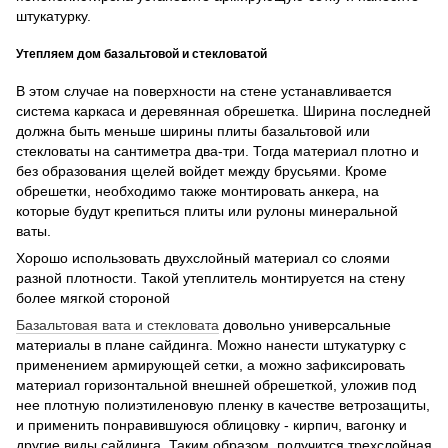
штукатурку.
Утепляем дом базальтовой и стекловатой
В этом случае на поверхности на стене устанавливается
система каркаса и деревянная обрешетка. Ширина последней
должна быть меньше ширины плиты базальтовой или
стекловаты на сантиметра два-три. Тогда материал плотно и
без образования щелей войдет между брусьями. Кроме
обрешетки, необходимо также монтировать анкера, на
которые будут крепиться плиты или рулоны минеральной
ваты.
Хорошо использовать двухслойный материал со слоями
разной плотности. Такой утеплитель монтируется на стену
более мягкой стороной
Базальтовая вата и стекловата
довольно универсальные
материалы в плане сайдинга. Можно нанести штукатурку с
применением армирующей сетки, а можно зафиксировать
материал горизонтальной внешней обрешеткой, уложив под
нее плотную полиэтиленовую пленку в качестве ветрозащиты,
и применить понравившуюся облицовку - кирпич, вагонку и
другие виды сайдинга. Таким образом, получится трехслойная