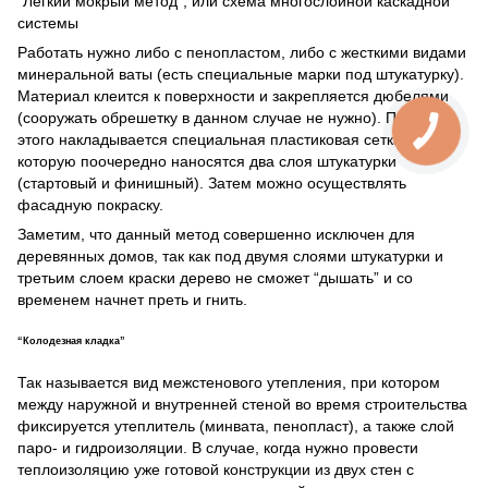
“Легкий мокрый метод”, или схема многослойной каскадной
системы
Работать нужно либо с пенопластом, либо с жесткими видами
минеральной ваты (есть специальные марки под штукатурку).
Материал клеится к поверхности и закрепляется дюбелями
(сооружать обрешетку в данном случае не нужно). После
этого накладывается специальная пластиковая сетка, на
которую поочередно наносятся два слоя штукатурки
(стартовый и финишный). Затем можно осуществлять
фасадную покраску.
Заметим, что данный метод совершенно исключен для
деревянных домов, так как под двумя слоями штукатурки и
третьим слоем краски дерево не сможет “дышать” и со
временем начнет преть и гнить.
“Колодезная кладка”
Так называется вид межстенового утепления, при котором
между наружной и внутренней стеной во время строительства
фиксируется утеплитель (минвата, пенопласт), а также слой
паро- и гидроизоляции. В случае, когда нужно провести
теплоизоляцию уже готовой конструкции из двух стен с