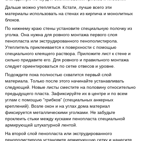
Дальше можно утепляться. Кстати, лучше всего эти
материалы использовать на стенах из кирпича и монолитных
блоков.
По нижнему краю стены установите специальную полочку из
уголка. Она нужна для ровного монтажа первого слоя
пенопласта или экструдированного пенополистирола.
Утеплитель приклеивается к поверхности с помощью
специального клеящего раствора. Приложите лист к стене и
сильно придавите его. Для ровного и правильного монтажа
следует ориентироваться по сетке отвесов и уровне.
Подождите пока полностью схватится первый слой
материала. Только после этого начинайте устанавливать
следующий. Новые листы сместите на половину относительно
предыдущего пласта. Зафиксируйте их в центре и по всем
углам с помощью “грибков” (специальных анкерных
креплений). Возле окон и на углах дома материал
фиксируется металлическими уголками. Не забудьте
проклеить стыки между кусками пенопласта специальной
армирующей штукатурной лентой.
На второй слой пенопласта или экструдированного
пенополистирола установите армирующую сетку и нанесите