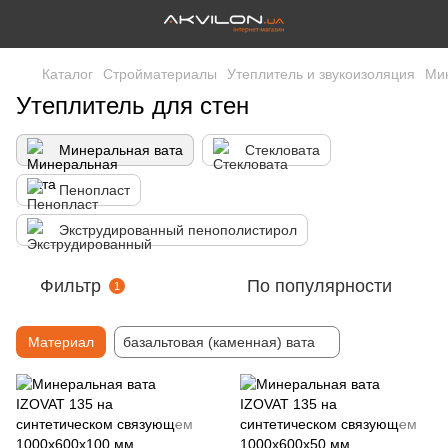
Каталог
Стройматериалы
Утеплитель и звукоизоляция
Ми
Утеплитель для стен
Минеральная вата
Стекловата
Пенопласт
Экструдированный пенополистирол
Фильтр
По популярности
1
Материал
базальтовая (каменная) вата