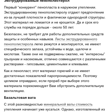
Экструдированный пенополистирол
Первый “конкурент” пенопласта в наружном утеплении.
Экструдированному пенополистиролу отдают предпочтение
из-за лучшей плотности и фактически однородной структуры.
Этот материал не ломается и не крошится. Да и срок его
службы на порядок дольше - около 50 лет.
Безопасен, не требует для работы дополнительных средств
защиты и особенных навыков.
Листы экструдированного
пенополистирола
легко режутся и монтируются, не имеют
специфического запаха, устойчивы к воде, щелочи и
кислотам. Также они не подвержены сжатию, не “интересны”
грызунам и насекомым, отлично совмещаются с различными
растворами - гипсовыми, цементными и клеевыми.
Как и пенопласт, этот материал горючий и не имеет
достаточных показателей паропроницаемости. Поэтому
целиком оправдано, если прораб при выборе этого
материала порекомендует Вам обустроить дополнительную
вентиляцию.
Базальтовая вата
С этой разновидностью
минеральной ваты стоимость
утепления начинает уже кусаться. Однако, изготовленный из