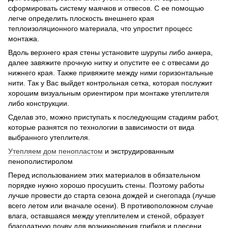
сформировать систему маячков и отвесов. С ее помощью
легче определить плоскость внешнего края
теплоизоляционного материала, что упростит процесс
монтажа.
Вдоль верхнего края стены установите шурупы либо анкера,
далее завяжите прочную нитку и опустите ее с отвесами до
нижнего края. Также привяжите между ними горизонтальные
нити. Так у Вас выйдет контрольная сетка, которая послужит
хорошим визуальным ориентиром при монтаже утеплителя
либо конструкции.
Сделав это, можно приступать к последующим стадиям работ,
которые разнятся по технологии в зависимости от вида
выбранного утеплителя.
Утепляем дом пенопластом
и экструдированным
пенополистиролом
Перед использованием этих материалов в обязательном
порядке нужно хорошо просушить стены. Поэтому работы
лучше провести до старта сезона дождей и снегопада (лучше
всего летом или вначале осени). В противоположном случае
влага, оставшаяся между утеплителем и стеной, образует
благодатную почву для возникновения грибков и плесени.