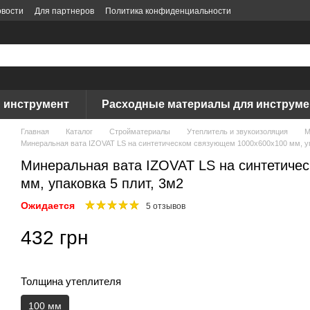
вости
Для партнеров
Политика конфиденциальности
 инструмент
Расходные материалы для инструме
Главная
Каталог
Стройматериалы
Утеплитель и звукоизоляция
М
Минеральная вата IZOVAT LS на синтетическом связующем 1000х600х100 мм, уп
Минеральная вата IZOVAT LS на синтетиче
мм, упаковка 5 плит, 3м2
Ожидается
5 отзывов
432 грн
Толщина утеплителя
100 мм