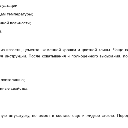
плуатации;
дам температуры;
нной влажности;
й.
 из извести, цемента, каменной крошки и цветной глины. Чаще в
уя инструкции. После схватывания и полноценного высыхания, по
плоизоляцию;
нные свойства.
ую штукатурку, но имеет в составе еще и жидкое стекло. Перед