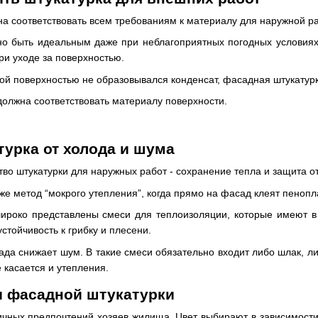
на соответствовать всем требованиям к материалу для наружной р
о быть идеальным даже при неблагоприятных погодных условиях. 
ри уходе за поверхностью.
ой поверхностью не образовывался конденсат, фасадная штукату
 должна соответствовать материалу поверхности.
урка от холода и шума
во штукатурки для наружных работ - сохранение тепла и защита 
же метод “мокрого утепления”, когда прямо на фасад клеят пенопла
ироко представлены смеси для теплоизоляции, которые имеют в 
стойчивость к грибку и плесени.
ада снижает шум. В такие смеси обязательно входит либо шлак, л
 касается и утепления.
ы фасадной штукатурки
ичных предпочтений хозяев жилища. Цвет выбирают в зависимости 