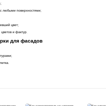
;
 с любыми поверхностями;
невший цвет;
 цветов и фактур.
рки для фасадов
стурами;
литка.