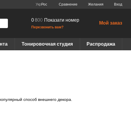
Сравнение
Укр
Рос
Желания
Вход
0
8
0
0
Показати номер
Мой заказ
Перезвонить вам?
нта
Тонировочная студия
Распродажа
 популярный способ внешнего декора.