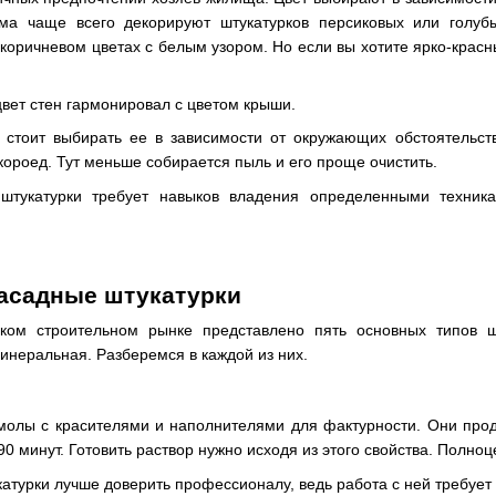
ма чаще всего декорируют штукатурков персиковых или голуб
оричневом цветах с белым узором. Но если вы хотите ярко-красный
цвет стен гармонировал с цветом крыши.
о стоит выбирать ее в зависимости от окружающих обстоятельс
короед. Тут меньше собирается пыль и его проще очистить.
штукатурки требует навыков владения определенными техника
асадные штукатурки
ком строительном рынке представлено пять основных типов шт
минеральная. Разберемся в каждой из них.
молы с красителями и наполнителями для фактурности. Они прод
90 минут. Готовить раствор нужно исходя из этого свойства. Полно
атурки лучше доверить профессионалу, ведь работа с ней требуе