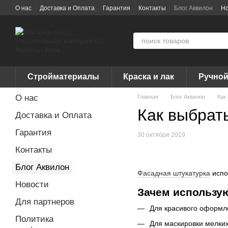
Перейти к основному контенту
О нас
Доставка и Оплата
Гарантия
Контакты
Блог Аквилон
Но
Договор публичной оферты
Вакансии
Бренды
Стройматериалы
Краска и лак
Ручной
О нас
Главная
Блог Аквилон
Как
Как выбрат
Доставка и Оплата
Гарантия
30 октября 2019
Контакты
Блог Аквилон
Фасадная штукатурка
испо
Новости
Зачем использу
Для партнеров
Для красивого оформл
Политика
Для маскировки мелких