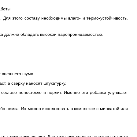
аботы.
Для этого составу необходимы влаго- и термо-устойчивость.
рка должна обладать высокой паропроницаемостью.
от внешнего шума.
ст, а сверху наносят штукатурку.
составе пеностекло и перлит. Именно эти добавки улучшают
ибо пемза. Их можно использовать в комплексе с минватой или
от стилистики здания. Для классики хорошо подходят оттенки