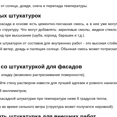
от солнца, дождя, снега и перепада температуры.
ых штукатурок
фасада в основе есть цементно-песчаная смесь, а в нее уже могу
структуру. Что могут добавлять: акриловые смолы, жидкое стекло,
 при высыхании (шуба, короед, барашек и т.д.).
 штукатурок от составов для внутренних работ - это высокая сто
й ветер, дождь и палящее солнце. Обычная смесь может потрескат
 со штукатуркой для фасадов
 кладку (возможно растрескивание поверхности);
ойте стену раствором извести для лучшей адгезии и ровного нанесе
 4 миллиметров;
асадной штукатурки при температуре ниже 6 градусов тепла;
у во время сильного ветра (структура может получится неровной).
ть штукатурка для внешних работ