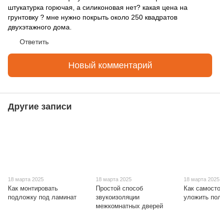
штукатурка горючая, а силиконовая нет? какая цена на
грунтовку ? мне нужно покрыть около 250 квадратов
двухэтажного дома.
Ответить
Новый комментарий
Другие записи
18 марта 2025
18 марта 2025
18 марта 2025
Как монтировать
Простой способ
Как самост
подложку под ламинат
звукоизоляции
уложить пол
межкомнатных дверей