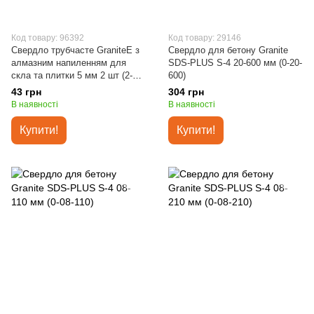
Код товару: 96392
Код товару: 29146
Свердло трубчасте GraniteE з
Свердло для бетону Granite
алмазним напиленням для
SDS-PLUS S-4 20-600 мм (0-20-
скла та плитки 5 мм 2 шт (2-01-
600)
205)
43 грн
304 грн
В наявності
В наявності
Купити!
Купити!