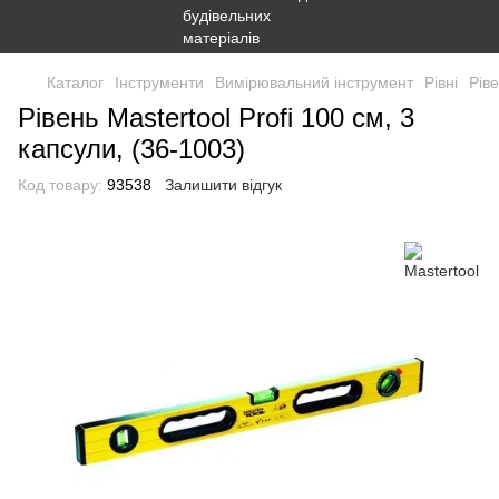
Каталог
Інструменти
Вимірювальний інструмент
Рівні
Ріве
Рівень Mastertool Profi 100 см, 3
капсули, (36-1003)
Код товару:
93538
Залишити відгук