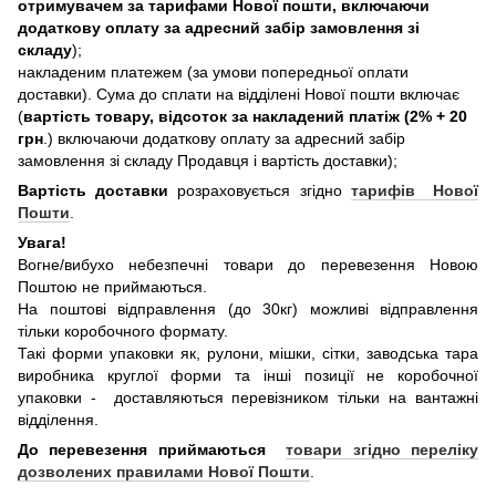
отримувачем за тарифами Нової пошти, включаючи
додаткову оплату за адресний забір замовлення зі
складу
);
накладеним платежем (за умови попередньої оплати
доставки). Сума до сплати на відділені Нової пошти включає
(
вартість товару, відсоток за накладений платіж (2% + 20
грн
.) включаючи додаткову оплату за адресний забір
замовлення зі складу Продавця і вартість доставки);
Вартість доставки
розраховується згідно
тарифів Нової
Пошти
.
Увага!
Вогне/вибухо небезпечні товари до перевезення Новою
Поштою не приймаються.
На поштові відправлення (до 30кг) можливі відправлення
тільки коробочного формату.
Такі форми упаковки як, рулони, мішки, сітки, заводська тара
виробника круглої форми та інші позиції не коробочної
упаковки - доставляються перевізником тільки на вантажні
відділення.
До перевезення приймаються
товари згідно переліку
дозволених правилами Нової Пошти
.