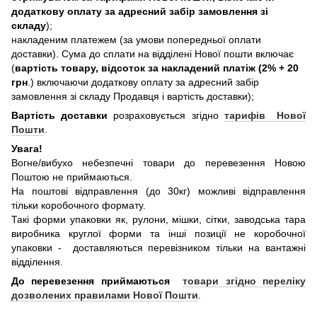
додаткову оплату за адресний забір замовлення зі
складу
);
накладеним платежем (за умови попередньої оплати
доставки). Сума до сплати на відділені Нової пошти включає
(
вартість товару, відсоток за накладений платіж (2% + 20
грн
.) включаючи додаткову оплату за адресний забір
замовлення зі складу Продавця і вартість доставки);
Вартість доставки
розраховується згідно
тарифів Нової
Пошти
.
Увага!
Вогне/вибухо небезпечні товари до перевезення Новою
Поштою не приймаються.
На поштові відправлення (до 30кг) можливі відправлення
тільки коробочного формату.
Такі форми упаковки як, рулони, мішки, сітки, заводська тара
виробника круглої форми та інші позиції не коробочної
упаковки - доставляються перевізником тільки на вантажні
відділення.
До перевезення приймаються
товари згідно переліку
дозволених правилами Нової Пошти
.