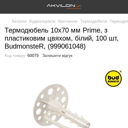
Каталог
Будматеріали
Кріплення
Термодюбеля
Термодюб
Термодюбель 10х70 мм Prime, з
пластиковим цвяхом, білий, 100 шт,
BudmonsteR, (999061048)
Код товару:
60075
Залишити відгук