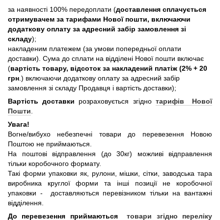
за наявності 100% передоплати (
доставлення сплачується
отримувачем за тарифами Нової пошти, включаючи
додаткову оплату за адресний забір замовлення зі
складу
);
накладеним платежем (за умови попередньої оплати
доставки). Сума до сплати на відділені Нової пошти включає
(
вартість товару, відсоток за накладений платіж (2% + 20
грн
.) включаючи додаткову оплату за адресний забір
замовлення зі складу Продавця і вартість доставки);
Вартість доставки
розраховується згідно
тарифів Нової
Пошти
.
Увага!
Вогне/вибухо небезпечні товари до перевезення Новою
Поштою не приймаються.
На поштові відправлення (до 30кг) можливі відправлення
тільки коробочного формату.
Такі форми упаковки як, рулони, мішки, сітки, заводська тара
виробника круглої форми та інші позиції не коробочної
упаковки - доставляються перевізником тільки на вантажні
відділення.
До перевезення приймаються
товари згідно переліку