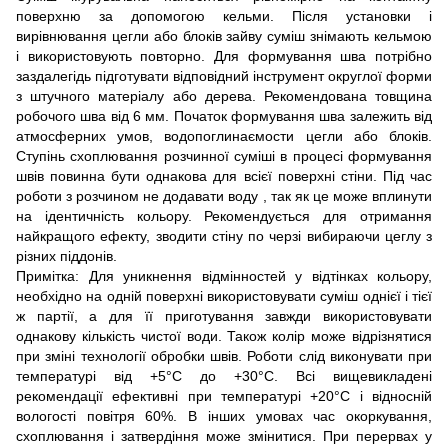
поверхню за допомогою кельми. Після установки і
вирівнювання цегли або блоків зайву суміш знімають кельмою
і використовують повторно. Для формування шва потрібно
заздалегідь підготувати відповідний інструмент округлої форми
з штучного матеріалу або дерева. Рекомендована товщина
робочого шва від 6 мм. Початок формування шва залежить від
атмосферних умов, водопоглинаємости цегли або блоків.
Ступінь схоплювання розчинної суміші в процесі формування
швів повинна бути однакова для всієї поверхні стіни. Під час
роботи з розчином не додавати воду , так як це може вплинути
на ідентичність кольору. Рекомендується для отримання
найкращого ефекту, зводити стіну по черзі вибираючи цеглу з
різних піддонів.
Примітка: Для уникнення відмінностей у відтінках кольору,
необхідно на одній поверхні використовувати суміш однієї і тієї
ж партії, а для її приготування завжди використовувати
однакову кількість чистої води. Також колір може відрізнятися
при зміні технології обробки швів. Роботи слід виконувати при
температурі від +5°С до +30°С. Всі вищевикладені
рекомендації ефективні при температурі +20°С і відносній
вологості повітря 60%. В інших умовах час окоркування,
схоплювання і затвердіння може змінитися. При перервах у