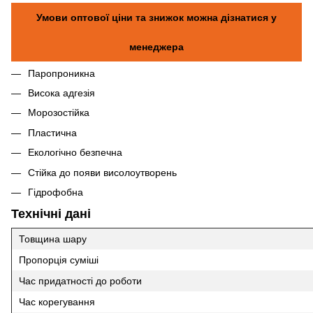
Умови оптової ціни та знижок можна дізнатися у
менеджера
Паропроникна
Висока адгезія
Морозостійка
Пластична
Екологічно безпечна
Стійка до появи висолоутворень
Гідрофобна
Технічні дані
Товщина шару
Пропорція суміші
Час придатності до роботи
Час корегування