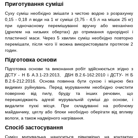
Приготування суміші
Суху суміш необхідно змішати з чистою водою з розрахунку
0,15 - 0,18 л води на 1 кг суміші (3,75 - 4,5 л на мішок 25 кг)
при одночасному перемішуванні вручну або механічно
(дрилем на низьких обертах) до отримання однорідної і
пластичної маси. Через 5 хвилин суміш необхідно повторно
перемішати, після чого її можна використовувати протягом 2
годин.
Підготовка основи
Підготовка основи та виконання робіт здійснюється згідно з
ДСТУ - Н Б А.3.1-23:2013, ДБН В.2.6-162:2010 і ДСТУ- Н Б
В.2.6-212:2016. Основа повинна бути сухою і міцною без
видимих руйнувань. Перед муруванням необхідно очистити
поверхню від пилу, бруду та інших речовин, що
перешкоджають адгезії мурувальній суміші до основи, і
видалити пухкі місця. При складуванні на робочому
майданчику, цеглу або блоки необхідно оберігати від впливу
вологи, а також надмірного нагрівання.
Спосіб застосування
Суміш мурувальна наноситься рівномірно на контактну