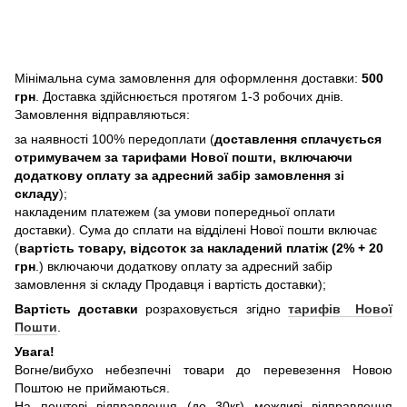
Мінімальна сума замовлення для оформлення доставки:
500
грн
. Доставка здійснюється протягом 1-3 робочих днів.
Замовлення відправляються:
за наявності 100% передоплати (
доставлення сплачується
отримувачем за тарифами Нової пошти, включаючи
додаткову оплату за адресний забір замовлення зі
складу
);
накладеним платежем (за умови попередньої оплати
доставки). Сума до сплати на відділені Нової пошти включає
(
вартість товару, відсоток за накладений платіж (2% + 20
грн
.) включаючи додаткову оплату за адресний забір
замовлення зі складу Продавця і вартість доставки);
Вартість доставки
розраховується згідно
тарифів Нової
Пошти
.
Увага!
Вогне/вибухо небезпечні товари до перевезення Новою
Поштою не приймаються.
На поштові відправлення (до 30кг) можливі відправлення