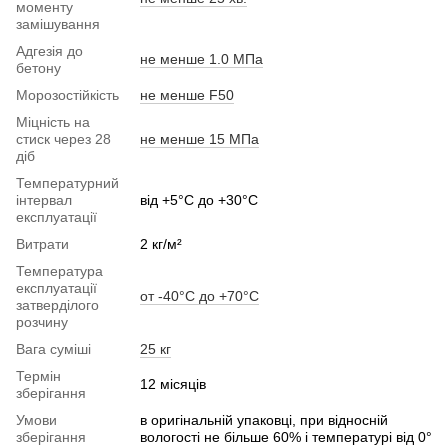
моменту
замішування
Адгезія до
не менше 1.0 МПа
бетону
Морозостійкість
не менше F50
Міцність на
стиск через 28
не менше 15 МПа
діб
Температурний
інтервал
від +5°С до +30°С
експлуатації
Витрати
2 кг/м²
Температура
експлуатації
от -40°С до +70°С
затверділого
розчину
Вага суміші
25 кг
Термін
12 місяців
зберігання
Умови
в оригінальній упаковці, при відносній
зберігання
вологості не більше 60% і температурі від 0°