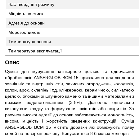
Час твердіння розчину
Міцність на стиск
Адгезія до основи
Морозостійкість
Температура основи
Температура експлуатації
Опис
Суміш для мурування клінкерною цеглою та одночасної
обробки швів ANSERGLOB ВСМ 15 призначена для зведення
зовнішніх та внутрішніх стін, захисних огороджень, колодязів,
колон, арок, склепінь і т.д. клінкерною, керамічною, силікатною
цеглою, блоками зі штучного каменю та іншими матеріалами з
низьким водопоглинанням (3-8%). Дозволяє одночасно
виконувати кладку та формування швів стін або покриттів. За
рахунок високої адгезії до основи забезпечується монолітність,
висока міцність і жорсткість зведених конструкцій. Суміш
ANSERGLOB ВСМ 15 містить добавки які обмежують появу
солей на поверхні розчину. Випускається 8 базових кольорів.