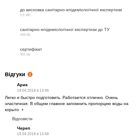
до висновка санітарно-епідеміологічної експертизи
0.5 МБ
PDF
санітарно-епідеміологічної експертизи до ТУ
498 КБ
PDF
сертифікат
405 КБ
PDF
Відгуки
2
Арик
19.04.2018 в 13:46
Легко и быстро подготовить. Работается отлично. Очень
эластичная. В общем главное запомнить пропорцию воды на
корыто. +
Відповісти
Череп
18.04.2018 в 14:48