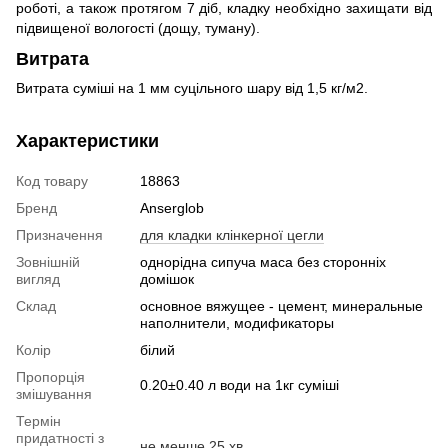
роботі, а також протягом 7 діб, кладку необхідно захищати від
підвищеної вологості (дощу, туману).
Витрата
Витрата суміші на 1 мм суцільного шару від 1,5 кг/м2.
Характеристики
Код товару
18863
Бренд
Anserglob
Призначення
для кладки клінкерної цегли
Зовнішній
однорідна сипуча маса без сторонніх
вигляд
домішок
Склад
основное вяжущее - цемент, минеральные
наполнители, модификаторы
Колір
білий
Пропорція
0.20±0.40 л води на 1кг суміші
змішування
Термін
придатності з
не менше 25 хв.