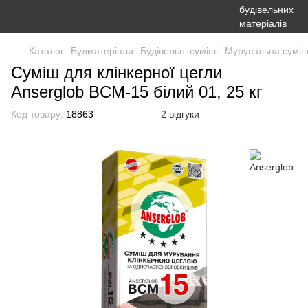
Каталог
Будматеріали
Будівельні суміші
Мурувальна сумі
Суміш для клінкерної цегли
Anserglob BCM-15 білий 01, 25 кг
Код товару:
18863
2 відгуки