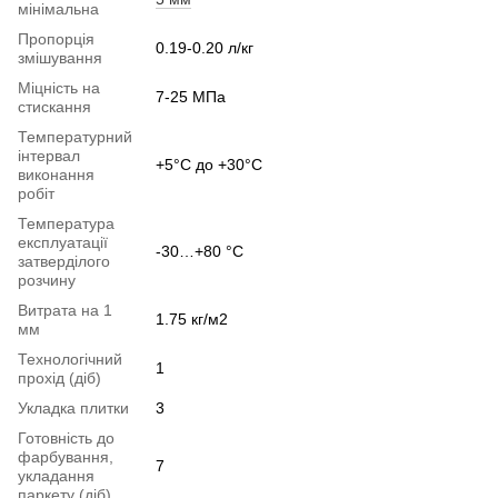
мінімальна
Пропорція
0.19-0.20 л/кг
змішування
Міцність на
7-25 МПа
стискання
Температурний
інтервал
+5°С до +30°С
виконання
робіт
Температура
експлуатації
-30…+80 °С
затверділого
розчину
Витрата на 1
1.75 кг/м2
мм
Технологічний
1
прохід (діб)
Укладка плитки
3
Готовність до
фарбування,
7
укладання
паркету (діб)