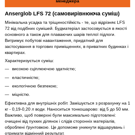
менеджера
Anserglob LFS 72 (самовирівнююча суміш)
Мінімальна усадка та тріщиностійкість - те, що відрізняє LFS
72 від подібних сумішей. Будматеріал застосовується в якості
основного а також для плаваючих шарів теплої підлоги.
Витримує побутові навантаження, придатний для
застосування в торгових приміщеннях, в приватних будинках і
квартирах.
Характеризується суміш:
високою сціплюючою здатністю;
еластичністю;
екологічною безпекою;
міцністю.
Ефективна для внутрішніх робіт. Замішується з розрахунку на 1
кг - 0,19-0,20 л води. Наноситься тонкошарово: від 5 до 50 мм.
Важливо, щоб поверхні були максимально підготовлені:
очищені від пухких ділянок і слідів сторонніх матеріалів,
оброблені ґрунтовкою. Це допоможе уникнути відшарувань і
отримати відмінний результат.