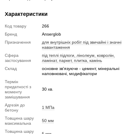
Характеристики
Код товару
266
Бренд
Anserglob
Призначення
для внутрішніх робіт під звичайні і значні
навантаження
Сфера
під теплі підлоги, лінолеум, ковролін,
застосування
ламінат, паркет, плитка, камінь
Склад
основне зв'язуюче - цемент, мінеральні
наповнювачі, модифікатори
Термін
придатності з
30 хв.
моменту
замішування
Адгезія до
1 МПа
бетону
Товщина шару
50 мм
максимальна
Товщина шару
5 мм