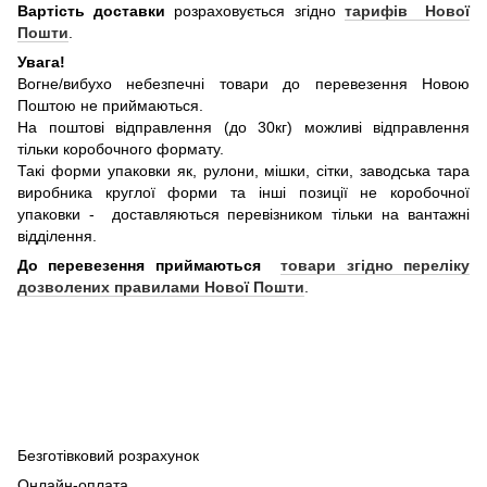
Вартість доставки
розраховується згідно
тарифів Нової
Пошти
.
Увага!
Вогне/вибухо небезпечні товари до перевезення Новою
Поштою не приймаються.
На поштові відправлення (до 30кг) можливі відправлення
тільки коробочного формату.
Такі форми упаковки як, рулони, мішки, сітки, заводська тара
виробника круглої форми та інші позиції не коробочної
упаковки - доставляються перевізником тільки на вантажні
відділення.
До перевезення приймаються
товари згідно переліку
дозволених правилами Нової Пошти
.
Безготівковий розрахунок
Онлайн-оплата