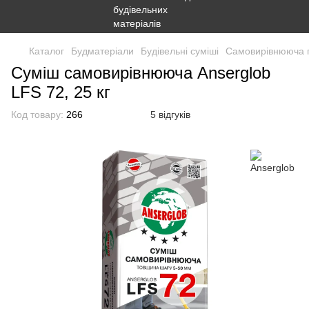
Каталог
Будматеріали
Будівельні суміші
Самовирівнююча п
Суміш самовирівнююча Anserglob
LFS 72, 25 кг
Код товару:
266
5 відгуків