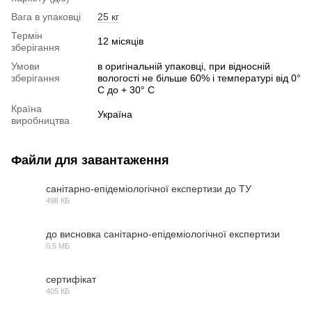
Вага в упаковці
25 кг
Термін
12 місяців
зберігання
Умови
в оригінальній упаковці, при відносній
зберігання
вологості не більше 60% і температурі від 0°
С до + 30° С
Країна
Україна
виробництва
Файли для завантаження
санітарно-епідеміологічної експертизи до ТУ
498 КБ
PDF
до висновка санітарно-епідеміологічної експертизи
0.5 МБ
PDF
сертифікат
405 КБ
PDF